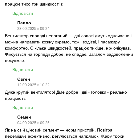
працює тихо три швидкості є
Відповісти
Павло
23.09.2025 в 09:24
Вентилятор справді непоганий — дві лопаті дмуть одночасно і
можна направити кожну окремо, тож і водієві, і пасажиру
комфортно. Є кілька швидкостей, працює тихіше, ніж очікував.
Фіксується на торпедії добре, не спадає. Загалом задоволений
покупкою.
Відповісти
Євген
12.09.2025 в 10:22
Дуже крутий вентилятор! Дме добре і дві «головки» реально
працюють
Відповісти
Семен
04.09.2025 в 09:25
Як на свій ціновий сегмент — норм пристрій. Повітря
перемішує ефективно, регулюється напрямок. Жару трохи