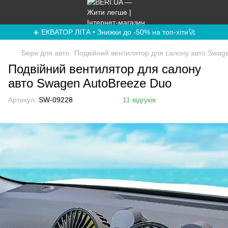
☀️ ЕКВАТОР ЛІТА • Знижки до -50% на топ-хіти🚀
Бери для авто
Подвійний вентилятор для салону авто Swag
Подвійний вентилятор для салону
авто Swagen AutoBreeze Duo
Артикул:
SW-09228
11 відгуків