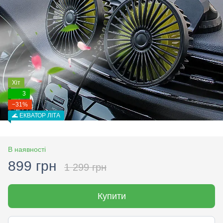
Хіт
3
−31%
🌊 ЕКВАТОР ЛІТА
В наявності
899 грн
1 299 грн
Купити