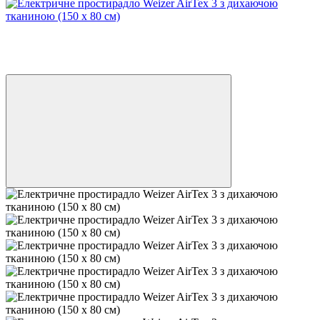
Хіт
3
−53%
🌊 ЕКВАТОР ЛІТА