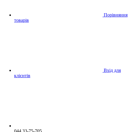
Порівняння
товарів
Вхід для
клієнтів
044 33-75-705