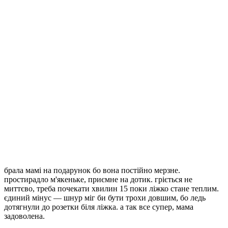
брала мамі на подарунок бо вона постійно мерзне.
простирадло м'якеньке, приємне на дотик. гріється не
миттєво, треба почекати хвилин 15 поки ліжко стане теплим.
єдиний мінус — шнур міг би бути трохи довшим, бо ледь
дотягнули до розетки біля ліжка. а так все супер, мама
задоволена.