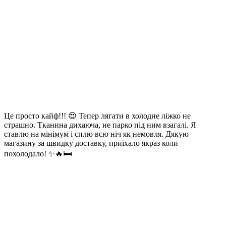
Це просто кайф!!! 😍 Тепер лягати в холодне ліжко не
страшно. Тканина дихаюча, не парко під ним взагалі. Я
ставлю на мінімум і сплю всю ніч як немовля. Дякую
магазину за швидку доставку, приїхало якраз коли
похолодало! ✨🔥🛏️