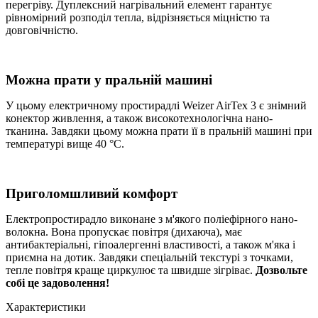
перегріву. Дуплексний нагрівальний елемент гарантує
рівномірний розподіл тепла, відрізняється міцністю та
довговічністю.
Можна прати у пральній машині
У цьому електричному простирадлі Weizer AirTex 3 є знімний
конектор живлення, а також високотехнологічна нано-
тканина. Завдяки цьому можна прати її в пральній машині при
температурі вище 40 °C.
Приголомшливий комфорт
Електропростирадло виконане з м'якого поліефірного нано-
волокна. Вона пропускає повітря (дихаюча), має
антибактеріальні, гіпоалергенні властивості, а також м'яка і
приємна на дотик. Завдяки спеціальній текстурі з точками,
тепле повітря краще циркулює та швидше зігріває.
Дозвольте
собі це задоволення!
Характеристики