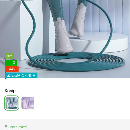
Хіт
3
−44%
🌊 ЕКВАТОР ЛІТА
Колір
В наявності