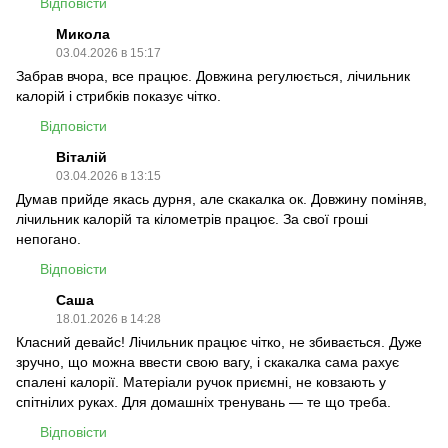
Відповісти
Микола
03.04.2026 в 15:17
Забрав вчора, все працює. Довжина регулюється, лічильник
калорій і стрибків показує чітко.
Відповісти
Віталій
03.04.2026 в 13:15
Думав прийде якась дурня, але скакалка ок. Довжину поміняв,
лічильник калорій та кілометрів працює. За свої гроші
непогано.
Відповісти
Саша
18.01.2026 в 14:28
Класний девайс! Лічильник працює чітко, не збивається. Дуже
зручно, що можна ввести свою вагу, і скакалка сама рахує
спалені калорії. Матеріали ручок приємні, не ковзають у
спітнілих руках. Для домашніх тренувань — те що треба.
Відповісти