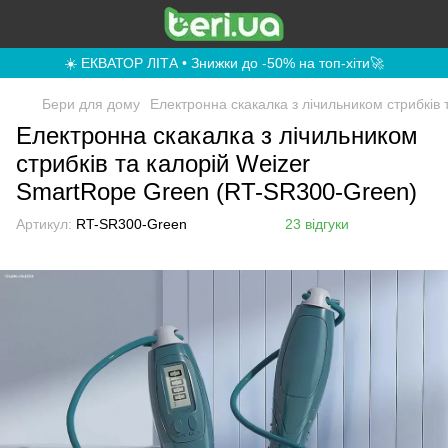
☀️ ЕКВАТОР ЛІТА • Знижки до -50% на топ-хіти🚀
Бери для дому
Електронна скакалка з лічильником стрибків
Електронна скакалка з лічильником
стрибків та калорій Weizer
SmartRope Green (RT-SR300-Green)
Артикул:
RT-SR300-Green
23 відгуки