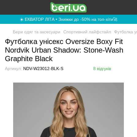
☀️ ЕКВАТОР ЛІТА • Знижки до -50% на топ-хіти🚀
Бери одяг та аксесуари
Спортивний лайфстайл
Футболка ун
Футболка унісекс Oversize Boxy Fit
Nordvik Urban Shadow: Stone-Wash
Graphite Black
Артикул:
NDV-W23012-BLK-S
8 відгуків