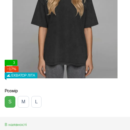
3
−17%
🌊 ЕКВАТОР ЛІТА
Розмір
S
M
L
В наявності