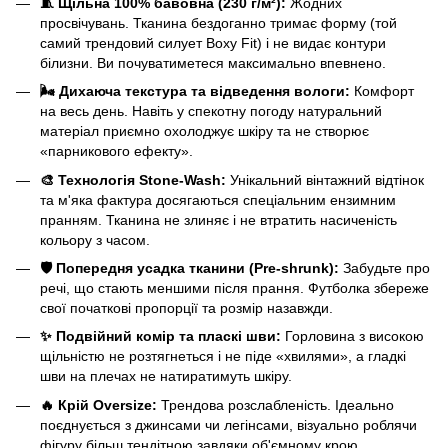
🧵 Щільна 100% бавовна (230 г/м²):
Жодних
просвічувань. Тканина бездоганно тримає форму (той
самий трендовий силует Boxy Fit) і не видає контури
білизни. Ви почуватиметеся максимально впевнено.
🌬️ Дихаюча текстура та відведення вологи:
Комфорт
на весь день. Навіть у спекотну погоду натуральний
матеріал приємно охолоджує шкіру та не створює
«парникового ефекту».
🎨 Технологія Stone-Wash:
Унікальний вінтажний відтінок
та м'яка фактура досягаються спеціальним ензимним
пранням. Тканина не злиняє і не втратить насиченість
кольору з часом.
🛡️ Попередня усадка тканини (Pre-shrunk):
Забудьте про
речі, що стають меншими після прання. Футболка збереже
свої початкові пропорції та розмір назавжди.
✨ Подвійний комір та пласкі шви:
Горловина з високою
щільністю не розтягнеться і не піде «хвилями», а гладкі
шви на плечах не натиратимуть шкіру.
🔥 Крій Oversize:
Трендова розслабленість. Ідеально
поєднується з джинсами чи легінсами, візуально роблячи
фігуру більш тендітною завдяки об'ємному крою.