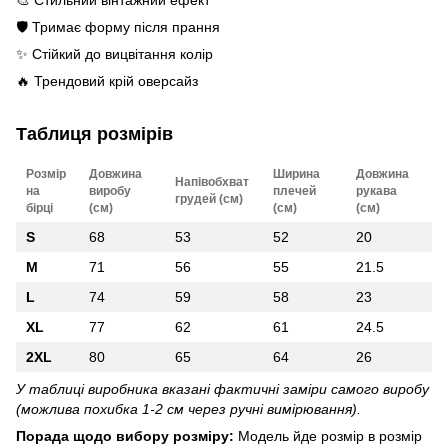
🎨 Стильний вінтажний ефект
🛡️ Тримає форму після прання
✨ Стійкий до вицвітання колір
🔥 Трендовий крій оверсайз
Таблиця розмірів
Розмір
Довжина
Ширина
Довжина
Напівобхват
на
виробу
плечей
рукава
грудей (см)
бірці
(см)
(см)
(см)
S
68
53
52
20
M
71
56
55
21.5
L
74
59
58
23
XL
77
62
61
24.5
2XL
80
65
64
26
У таблиці виробника вказані фактичні заміри самого виробу
(можлива похибка 1-2 см через ручні вимірювання).
Порада щодо вибору розміру:
Модель йде розмір в розмір