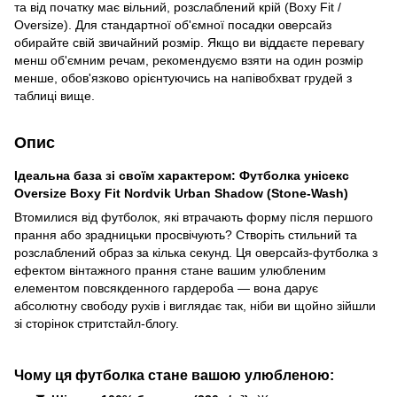
та від початку має вільний, розслаблений крій (Boxy Fit /
Oversize). Для стандартної об'ємної посадки оверсайз
обирайте свій звичайний розмір. Якщо ви віддаєте перевагу
менш об'ємним речам, рекомендуємо взяти на один розмір
менше, обов'язково орієнтуючись на напівобхват грудей з
таблиці вище.
Опис
Ідеальна база зі своїм характером: Футболка унісекс
Oversize Boxy Fit Nordvik Urban Shadow (Stone-Wash)
Втомилися від футболок, які втрачають форму після першого
прання або зрадницьки просвічують? Створіть стильний та
розслаблений образ за кілька секунд. Ця оверсайз-футболка з
ефектом вінтажного прання стане вашим улюбленим
елементом повсякденного гардероба — вона дарує
абсолютну свободу рухів і виглядає так, ніби ви щойно зійшли
зі сторінок стритстайл-блогу.
Чому ця футболка стане вашою улюбленою: