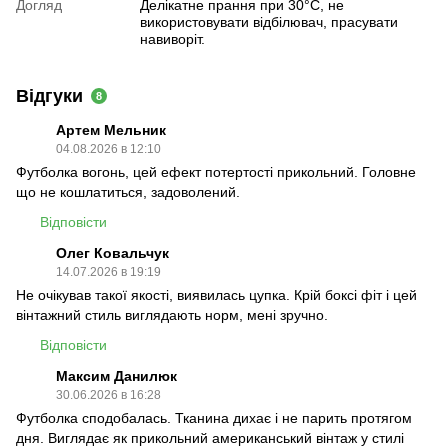
Догляд
Делікатне прання при 30°C, не
використовувати відбілювач, прасувати
навиворіт.
Відгуки
8
Артем Мельник
04.08.2026 в 12:10
Футболка вогонь, цей ефект потертості прикольний. Головне
що не кошлатиться, задоволений.
Відповісти
Олег Ковальчук
14.07.2026 в 19:19
Не очікував такої якості, виявилась цупка. Крій боксі фіт і цей
вінтажний стиль виглядають норм, мені зручно.
Відповісти
Максим Данилюк
30.06.2026 в 16:28
Футболка сподобалась. Тканина дихає і не парить протягом
дня. Виглядає як прикольний американський вінтаж у стилі