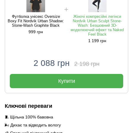
Футболка унісекс Oversize
Жіночі компресійні легінси
Boxy Fit Nordvik Urban Shadow:
Nordvik Urban Sculpt Stone-
B
Stone-Wash Graphite Black
Wash: Безшовний 3D-
моделюючий ефект та Naked
999 грн
Feel Black
1 199 грн
2 088 грн
2 198 грн
Купити
Ключові переваги
🧵 Щільна 100% бавовна
🌬️ Дихає та відводить вологу