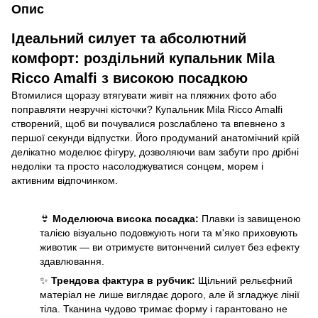
Опис
Ідеальний силует та абсолютний
комфорт: роздільний купальник Mila
Ricco Amalfi з високою посадкою
Втомилися щоразу втягувати живіт на пляжних фото або
поправляти незручні кісточки? Купальник Mila Ricco Amalfi
створений, щоб ви почувалися розслаблено та впевнено з
першої секунди відпустки. Його продуманий анатомічний крій
делікатно моделює фігуру, дозволяючи вам забути про дрібні
недоліки та просто насолоджуватися сонцем, морем і
активним відпочинком.
👙
Моделююча висока посадка:
Плавки із завищеною
талією візуально подовжують ноги та м'яко приховують
животик — ви отримуєте витончений силует без ефекту
здавлювання.
✨
Трендова фактура в рубчик:
Щільний рельєфний
матеріал не лише виглядає дорого, але й згладжує лінії
тіла. Тканина чудово тримає форму і гарантовано не