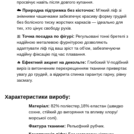
просвічує навіть після довгого купання.
☁️
Природна підтримка без кісточок:
М'який ліф зі
знімними чашечками забезпечує красиву форму грудей
без болісного тиску жорстких каркасів — ідеально для
тих, хто цінує свободу рухів.
🎀
Точна посадка по фігурі:
Регульовані тонкі бретелі з
надійною металевою фурнітурою дозволяють
адаптувати ліф під ваш зріст та об'єм, забезпечуючи
надійну фіксацію під час плавання.
🔥
Ефектний акцент на декольте:
Глибокий V-подібний
виріз із витонченим перехрещенням тканини привертає
увагу до грудей, а відкрита спинка гарантує гарну, рівну
засмагу.
Характеристики виробу:
Матеріал:
82% поліестер,18% еластан (швидко
сохне, стійкий до вигоряння та впливу хлору/
морської солі).
Фактура тканини:
Рельєфний рубчик.