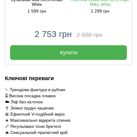
White
Milky White
1 599 грн
1 299 грн
2 753 грн
2 898 грн
Купити
Ключові переваги
✨ Трендова фактура в рубчик
⏳ Висока посадка плавок
☁️ Ліф без кісточок
👙 Знімні грудні чашечки
🎀 Ефектний V-подібний виріз
☀️ Максимально відкрита спинка
📏 Регульовані тонкі бретелі
🔥 Сексуальний прилеглий крій