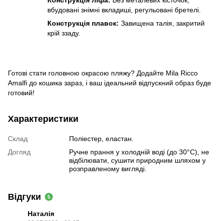
Конструкція ліфа:
Без металевих кісточок,
вбудовані знімні вкладиші, регульовані бретелі.
Конструкція плавок:
Завищена талія, закритий
крій ззаду.
Готові стати головною окрасою пляжу? Додайте Mila Ricco
Amalfi до кошика зараз, і ваш ідеальний відпускний образ буде
готовий!
Характеристики
Склад
Поліестер, еластан.
Догляд
Ручне прання у холодній воді (до 30°C), не
відбілювати, сушити природним шляхом у
розправленому вигляді.
Відгуки
5
Наталія