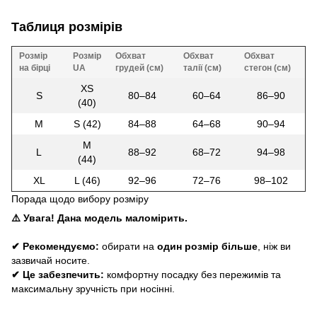
Таблиця розмірів
Розмір
Розмір
Обхват
Обхват
Обхват
на бірці
UA
грудей (см)
талії (см)
стегон (см)
XS
S
80–84
60–64
86–90
(40)
M
S (42)
84–88
64–68
90–94
M
L
88–92
68–72
94–98
(44)
XL
L (46)
92–96
72–76
98–102
Порада щодо вибору розміру
⚠️ Увага! Дана модель маломірить.
✔ Рекомендуємо:
обирати на
один розмір більше
, ніж ви
зазвичай носите.
✔ Це забезпечить:
комфортну посадку без пережимів та
максимальну зручність при носінні.