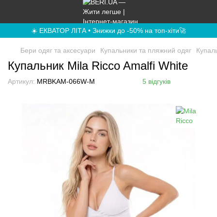
☀️ ЕКВАТОР ЛІТА • Знижки до -50% на топ-хіти🚀
Бери одяг та аксесуари
Купальники та пляжний одяг
Купал
Купальник Mila Ricco Amalfi White
Артикул:
MRBKAM-066W-M
5 відгуків