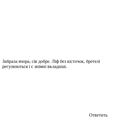
Забрала вчора, сів добре. Ліф без кісточок, бретелі
регулюються і є знімні вкладиші.
Ответить