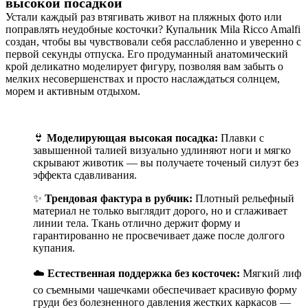
высокой посадкой
Устали каждый раз втягивать живот на пляжных фото или
поправлять неудобные косточки? Купальник Mila Ricco Amalfi
создан, чтобы вы чувствовали себя расслабленно и уверенно с
первой секунды отпуска. Его продуманный анатомический
крой деликатно моделирует фигуру, позволяя вам забыть о
мелких несовершенствах и просто наслаждаться солнцем,
морем и активным отдыхом.
👙
Моделирующая высокая посадка:
Плавки с
завышенной талией визуально удлиняют ноги и мягко
скрывают животик — вы получаете точеный силуэт без
эффекта сдавливания.
✨
Трендовая фактура в рубчик:
Плотный рельефный
материал не только выглядит дорого, но и сглаживает
линии тела. Ткань отлично держит форму и
гарантированно не просвечивает даже после долгого
купания.
☁️
Естественная поддержка без косточек:
Мягкий лиф
со съемными чашечками обеспечивает красивую форму
груди без болезненного давления жестких каркасов —