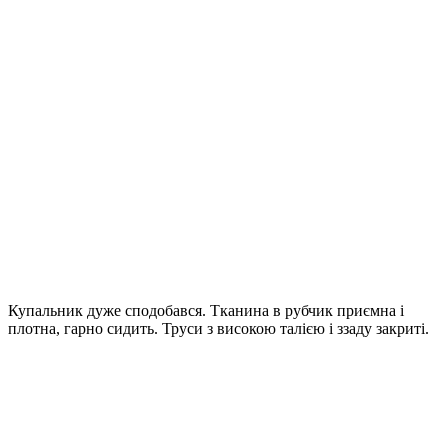
Купальник дуже сподобався. Тканина в рубчик приємна і
плотна, гарно сидить. Труси з високою талією і ззаду закриті.