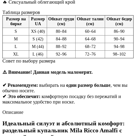
🔥 Сексуальный облегающий крой
Таблица размеров
Размер на
Размер
Обхват груди
Обхват талии
Обхват бедер
бирке
UA
(см)
(см)
(см)
S
XS (40)
80–84
60–64
86–90
M
S (42)
84–88
64–68
90–94
L
M (44)
88–92
68–72
94–98
XL
L (46)
92–96
72–76
98–102
Совет по выбору размера
⚠️ Внимание! Данная модель маломерит.
✔ Рекомендуем:
выбирать на
один размер больше
, чем вы
обычно носите.
✔ Это обеспечит:
комфортную посадку без пережатий и
максимальное удобство при носке.
Описание
Идеальный силуэт и абсолютный комфорт:
раздельный купальник Mila Ricco Amalfi с