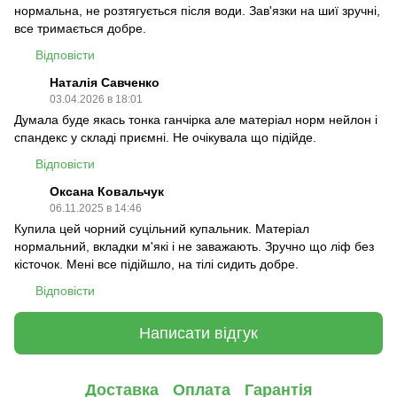
нормальна, не розтягується після води. Зав'язки на шиї зручні,
все тримається добре.
Відповісти
Наталія Савченко
03.04.2026 в 18:01
Думала буде якась тонка ганчірка але матеріал норм нейлон і
спандекс у складі приємні. Не очікувала що підійде.
Відповісти
Оксана Ковальчук
06.11.2025 в 14:46
Купила цей чорний суцільний купальник. Матеріал
нормальний, вкладки м'які і не заважають. Зручно що ліф без
кісточок. Мені все підійшло, на тілі сидить добре.
Відповісти
Написати відгук
Доставка
Оплата
Гарантія