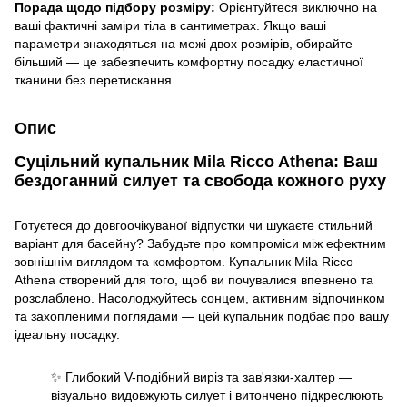
Порада щодо підбору розміру:
Орієнтуйтеся виключно на
ваші фактичні заміри тіла в сантиметрах. Якщо ваші
параметри знаходяться на межі двох розмірів, обирайте
більший — це забезпечить комфортну посадку еластичної
тканини без перетискання.
Опис
Суцільний купальник Mila Ricco Athena: Ваш
бездоганний силует та свобода кожного руху
Готуєтеся до довгоочікуваної відпустки чи шукаєте стильний
варіант для басейну? Забудьте про компроміси між ефектним
зовнішнім виглядом та комфортом. Купальник Mila Ricco
Athena створений для того, щоб ви почувалися впевнено та
розслаблено. Насолоджуйтесь сонцем, активним відпочинком
та захопленими поглядами — цей купальник подбає про вашу
ідеальну посадку.
✨ Глибокий V-подібний виріз та зав'язки-халтер —
візуально видовжують силует і витончено підкреслюють