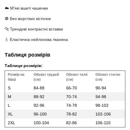
☁️ М'які вшиті чашечки
🚫 Без жорстких кісточок
🐆 Трендові контрастні вставки
💧 Еластична нейлонова тканина
Таблиця розмірів
Таблиця розмірів:
Розмір на
Обхват грудей
Обхват талії
Обхват стегон
бірці
(см)
(см)
(см)
S
84-88
66-70
90-94
M
88-92
70-74
94-98
L
92-96
74-78
98-102
XL
96-100
78-82
102-106
2XL
100-104
82-86
106-110