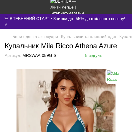
🎒 ВПЕВНЕНИЙ СТАРТ • Знижки до -55% до шкільного сезону!
⚡
Бери одяг та аксесуари
Купальники та пляжний одяг
Купал
Купальник Mila Ricco Athena Azure
Артикул:
MRSWAA-059G-S
5 відгуків