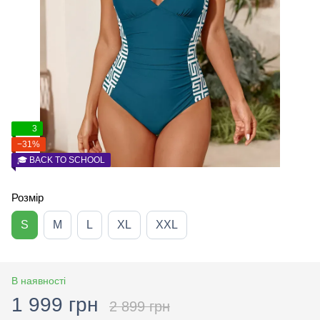
3
−31%
🎓 BACK TO SCHOOL
Розмір
S
M
L
XL
XXL
В наявності
1 999 грн
2 899 грн