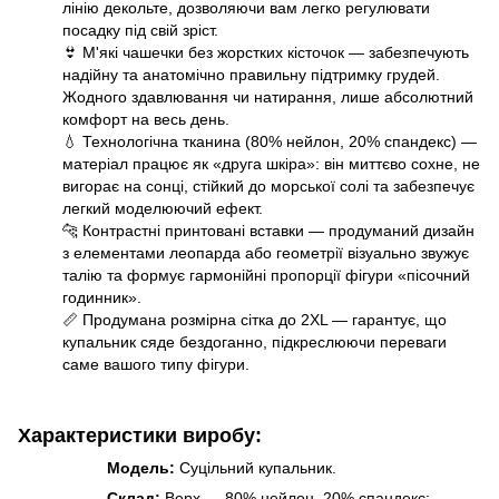
лінію декольте, дозволяючи вам легко регулювати
посадку під свій зріст.
👙 М'які чашечки без жорстких кісточок — забезпечують
надійну та анатомічно правильну підтримку грудей.
Жодного здавлювання чи натирання, лише абсолютний
комфорт на весь день.
💧 Технологічна тканина (80% нейлон, 20% спандекс) —
матеріал працює як «друга шкіра»: він миттєво сохне, не
вигорає на сонці, стійкий до морської солі та забезпечує
легкий моделюючий ефект.
🐆 Контрастні принтовані вставки — продуманий дизайн
з елементами леопарда або геометрії візуально звужує
талію та формує гармонійні пропорції фігури «пісочний
годинник».
📏 Продумана розмірна сітка до 2XL — гарантує, що
купальник сяде бездоганно, підкреслюючи переваги
саме вашого типу фігури.
Характеристики
виробу:
Модель:
Суцільний купальник.
Склад:
Верх — 80% нейлон, 20% спандекс;