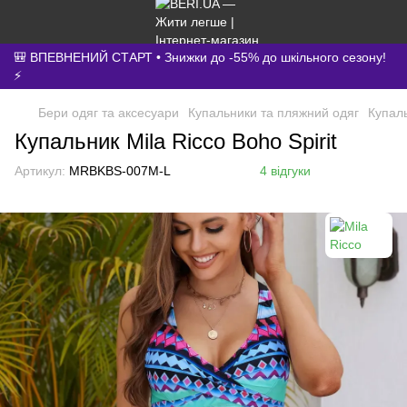
🎒 ВПЕВНЕНИЙ СТАРТ • Знижки до -55% до шкільного сезону!
⚡
Бери одяг та аксесуари
Купальники та пляжний одяг
Купал
Купальник Mila Ricco Boho Spirit
Артикул:
MRBKBS-007M-L
4 відгуки