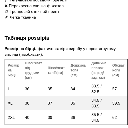
🔗 Регульовані посадочні бретелі
❌ Перехресна спинка-фіксатор
🎨 Трендовий етнічний принт
🪶 Легка тканина
Таблиця розмірів
Розмір на бірці:
фактичні заміри виробу у нерозтягнутому
вигляді (півобхвати).
Півобхват
Довжина
Розмір
Довжина
Обхват
під
Півобхват
плавок
на
топа
ноги
грудьми
талії (см)
(перед/
бірці
(см)
(см)
(см)
зад, см)
33.5 /
L
36
35
34
57
32.5
34.5 /
XL
38
37
35
59.5
33.5
35.5 /
2XL
40
39
36
62
34.5