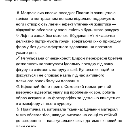
👙 Моделююча висока посадка: Плавки із завищеною
талією та контрастним поясом візуально подовжують
ноги і створюють легкий ефект утягнення животика —
відчувайте абсолютну впевненість з будь-якого ракурсу.
✨ Ліф на запах без кісточок: Вбудовані м'які чашечки
делікатно підтримують груди, зберігаючи їхню природну
форму без дискомфортного здавлювання протягом
усього дня.
🔗 Регульована спинка-хрест: Широкі перехресні бретелі
дозволяють налаштувати ідеальну посадку під вашу
фігуру та знімають напругу з шиї. Купальник надійно
фіксується і не сповзає навіть під час активного
пляжного волейболу чи плавання.
🎨 Ефектний Boho-принт: Соковитий геометричний
візерунок відвертає увагу від проблемних зон, робить
образ яскравим на фотографіях та ідеально вписується
в атмосферу літнього курорту.
💧 Практична та витривала тканина: Щільний матеріал
м'яко облягає тіло, швидко висихає на сонці та стійкий
до вигоряння — ваш купальник виглядатиме як новий не
один сезон.