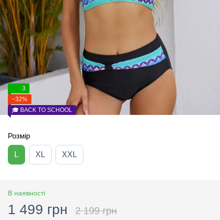
3
−32%
🎓 BACK TO SCHOOL
Розмір
L
XL
XXL
В наявності
1 499 грн
2 199 грн