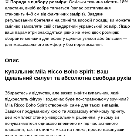
💡
Порада з підбору розміру:
Оскільки тканина містить 18%
еластану, виріб добре тягнеться (запас розтягування
становить 4–8 см від фактичних замірів). Завдяки
регульованим бретелям на спині та високій посадці ви можете
сміливо замовляти свій стандартний український розмір. Якщо
ваші параметри знаходяться рівно на межі двох розмірів:
обирайте менший для ефекту щільної утяжки або більший —
для максимального комфорту без перетискання.
Опис
Купальник Mila Ricco Boho Spirit: Ваш
ідеальний силует та абсолютна свобода рухів
Збираєтесь у відпустку, але важко знайти купальник, який
підкреслить фігуру і водночас буде по-справжньому зручним?
Mila Ricco Boho Spirit створений саме для таких випадків.
Завдяки продуманому крою та яскравому етнічному принту,
цей комплект стане універсальним рішенням: у ньому ви
почуватиметеся однаково впевнено як під час активного
плавання, так і в стилі «з міста на пляж», просто накинувши
шорти поверх ефектного топа.