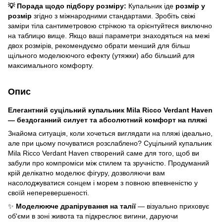
💡 Порада щодо підбору розміру:
Купальник іде
розмір у
розмір
згідно з міжнародними стандартами. Зробіть свіжі
заміри тіла сантиметровою стрічкою та орієнтуйтеся виключно
на таблицю вище. Якщо ваші параметри знаходяться на межі
двох розмірів, рекомендуємо обрати менший для більш
щільного моделюючого ефекту (утяжки) або більший для
максимального комфорту.
Опис
Елегантний суцільний купальник Mila Ricco Verdant Haven
— бездоганний силует та абсолютний комфорт на пляжі
Знайома ситуація, коли хочеться виглядати на пляжі ідеально,
але при цьому почуватися розслаблено? Суцільний купальник
Mila Ricco Verdant Haven створений саме для того, щоб ви
забули про компроміси між стилем та зручністю. Продуманий
крій делікатно моделює фігуру, дозволяючи вам
насолоджуватися сонцем і морем з повною впевненістю у
своїй неперевершеності.
✨
Моделююче драпірування на талії
— візуально приховує
об'єми в зоні живота та підкреслює вигини, даруючи