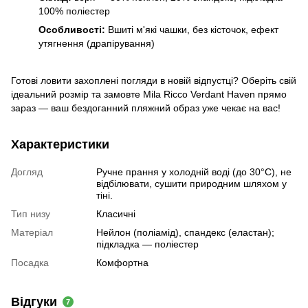
100% поліестер
Особливості:
Вшиті м'які чашки, без кісточок, ефект
утягнення (драпірування)
Готові ловити захоплені погляди в новій відпустці? Оберіть свій
ідеальний розмір та замовте Mila Ricco Verdant Haven прямо
зараз — ваш бездоганний пляжний образ уже чекає на вас!
Характеристики
Догляд
Ручне прання у холодній воді (до 30°C), не
відбілювати, сушити природним шляхом у
тіні.
Тип низу
Класичні
Матеріал
Нейлон (поліамід), спандекс (еластан);
підкладка — поліестер
Посадка
Комфортна
Відгуки
7