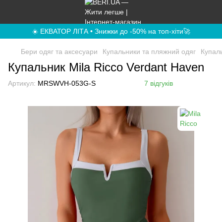
☀️ ЕКВАТОР ЛІТА • Знижки до -50% на топ-хіти🚀
Бери одяг та аксесуари
Купальники та пляжний одяг
Купал
Купальник Mila Ricco Verdant Haven
Артикул:
MRSWVH-053G-S
7 відгуків