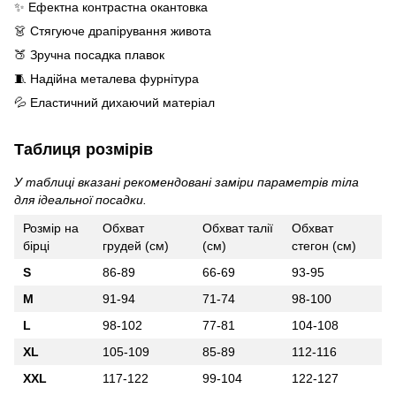
✨ Ефектна контрастна окантовка
👗 Стягуюче драпірування живота
🍑 Зручна посадка плавок
🧵 Надійна металева фурнітура
💦 Еластичний дихаючий матеріал
Таблиця розмірів
У таблиці вказані рекомендовані заміри параметрів тіла
для ідеальної посадки.
Розмір на
Обхват
Обхват талії
Обхват
бірці
грудей (см)
(см)
стегон (см)
S
86-89
66-69
93-95
M
91-94
71-74
98-100
L
98-102
77-81
104-108
XL
105-109
85-89
112-116
XXL
117-122
99-104
122-127