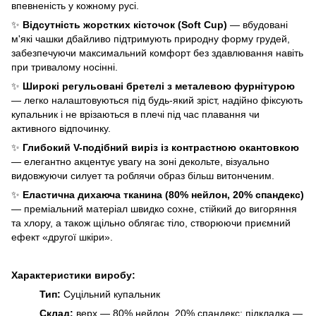
впевненість у кожному русі.
✨
Відсутність жорстких кісточок (Soft Cup)
— вбудовані
м'які чашки дбайливо підтримують природну форму грудей,
забезпечуючи максимальний комфорт без здавлювання навіть
при тривалому носінні.
✨
Широкі регульовані бретелі з металевою фурнітурою
— легко налаштовуються під будь-який зріст, надійно фіксують
купальник і не врізаються в плечі під час плавання чи
активного відпочинку.
✨
Глибокий V-подібний виріз із контрастною окантовкою
— елегантно акцентує увагу на зоні декольте, візуально
видовжуючи силует та роблячи образ більш витонченим.
✨
Еластична дихаюча тканина (80% нейлон, 20% спандекс)
— преміальний матеріал швидко сохне, стійкий до вигоряння
та хлору, а також щільно облягає тіло, створюючи приємний
ефект «другої шкіри».
Характеристики
виробу:
Тип:
Суцільний купальник
Склад:
верх — 80% нейлон, 20% спандекс; підкладка —