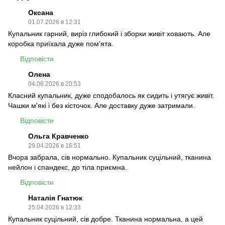
Оксана
01.07.2026 в 12:31
Купальник гарний, виріз глибокий і зборки живіт ховають. Але
коробка приїхала дуже помʼята.
Відповісти
Олена
04.06.2026 в 20:53
Класний купальник, дуже сподобалось як сидить і утягує живіт.
Чашки м'які і без кісточок. Але доставку дуже затримали.
Відповісти
Ольга Кравченко
29.04.2026 в 16:51
Вчора забрала, сів нормально. Купальник суцільний, тканина
нейлон і спандекс, до тіла приємна.
Відповісти
Наталія Гнатюк
25.04.2026 в 12:33
Купальник суцільний, сів добре. Тканина нормальна, а цей