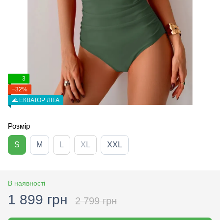
3
−32%
🌊 ЕКВАТОР ЛІТА
Розмір
S
M
L
XL
XXL
В наявності
1 899 грн
2 799 грн