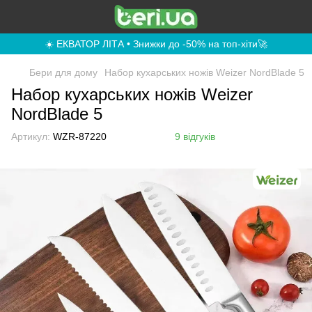
☀️ ЕКВАТОР ЛІТА • Знижки до -50% на топ-хіти🚀
Бери для дому
Набор кухарських ножів Weizer NordBlade 5
Набор кухарських ножів Weizer
NordBlade 5
Артикул:
WZR-87220
9 відгуків