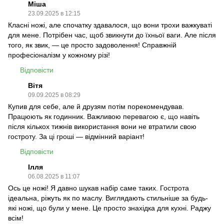
Міша
23.09.2025 в 12:15
Класні ножі, але спочатку здавалося, що вони трохи важкуваті
для мене. Потрібен час, щоб звикнути до їхньої ваги. Але після
того, як звик, — це просто задоволення! Справжній
професіоналізм у кожному різі!
Відповісти
Вітя
09.09.2025 в 08:29
Купив для себе, але й друзям потім порекомендував.
Працюють як годинник. Важливою перевагою є, що навіть
після кількох тижнів використання вони не втратили свою
гостроту. За ці гроші — відмінний варіант!
Відповісти
Ілля
06.08.2025 в 11:07
Ось це ножі! Я давно шукав набір саме таких. Гострота
ідеальна, ріжуть як по маслу. Виглядають стильніше за будь-
які ножі, що були у мене. Це просто знахідка для кухні. Раджу
всім!