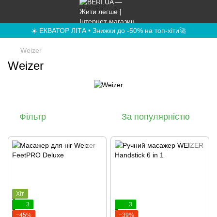
☀️ ЕКВАТОР ЛІТА • Знижки до -50% на топ-хіти🚀
Weizer
Weizer
Фільтр
За популярністю
Хіт
3
3
−45%
−39%