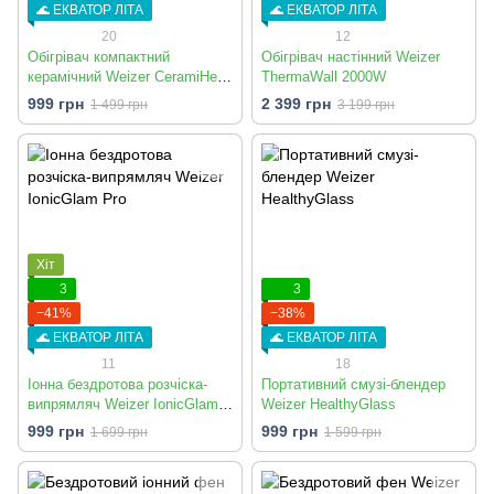
🌊 ЕКВАТОР ЛІТА
🌊 ЕКВАТОР ЛІТА
20
12
Обігрівач компактний
Обігрівач настінний Weizer
керамічний Weizer CeramiHeat
ThermaWall 2000W
Compact (WZR-501R)
999 грн
2 399 грн
1 499 грн
3 199 грн
Хіт
3
3
−41%
−38%
🌊 ЕКВАТОР ЛІТА
🌊 ЕКВАТОР ЛІТА
11
18
Іонна бездротова розчіска-
Портативний смузі-блендер
випрямляч Weizer IonicGlam
Weizer HealthyGlass
Pro
999 грн
999 грн
1 699 грн
1 599 грн