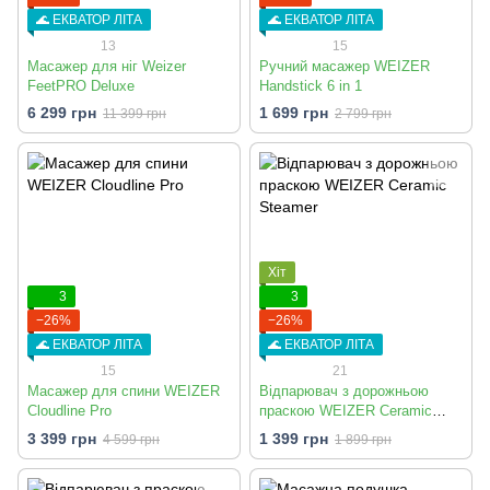
🌊 ЕКВАТОР ЛІТА
🌊 ЕКВАТОР ЛІТА
13
15
Масажер для ніг Weizer
Ручний масажер WEIZER
FeetPRO Deluxe
Handstick 6 in 1
6 299 грн
1 699 грн
11 399 грн
2 799 грн
Хіт
3
3
−26%
−26%
🌊 ЕКВАТОР ЛІТА
🌊 ЕКВАТОР ЛІТА
15
21
Масажер для спини WEIZER
Відпарювач з дорожньою
Cloudline Pro
праскою WEIZER Ceramic
Steamer
3 399 грн
1 399 грн
4 599 грн
1 899 грн