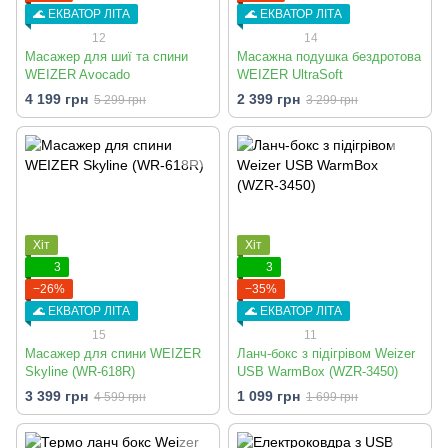
🌊 ЕКВАТОР ЛІТА
🌊 ЕКВАТОР ЛІТА
12
14
Масажер для шиї та спини
Масажна подушка бездротова
WEIZER Avocado
WEIZER UltraSoft
4 199 грн
2 399 грн
5 299 грн
3 299 грн
Хіт
Хіт
3
3
−26%
−35%
🌊 ЕКВАТОР ЛІТА
🌊 ЕКВАТОР ЛІТА
15
11
Масажер для спини WEIZER
Ланч-бокс з підігрівом Weizer
Skyline (WR-618R)
USB WarmBox (WZR-3450)
3 399 грн
1 099 грн
4 599 грн
1 699 грн