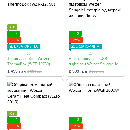
Хіт
3
3
−29%
−25%
🌊 ЕКВАТОР ЛІТА
🌊 ЕКВАТОР ЛІТА
10
11
Термо ланч бокс Weizer
Електроковдра з USB
ThermoBox (WZR-12750)
підігрівом Weizer SnuggleHeat
гріє від мережі чи повербанку
1 499 грн
2 399 грн
2 099 грн
3 199 грн
Хіт
3
3
−33%
−25%