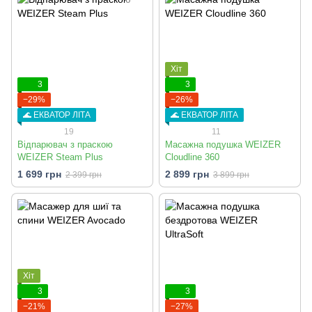
Хіт
3
3
−29%
−26%
🌊 ЕКВАТОР ЛІТА
🌊 ЕКВАТОР ЛІТА
19
11
Відпарювач з праскою
Масажна подушка WEIZER
WEIZER Steam Plus
Cloudline 360
1 699 грн
2 899 грн
2 399 грн
3 899 грн
Хіт
3
3
−21%
−27%