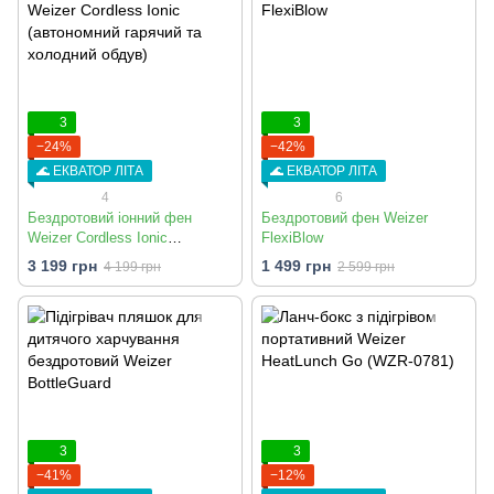
3
3
−24%
−42%
🌊 ЕКВАТОР ЛІТА
🌊 ЕКВАТОР ЛІТА
4
6
Бездротовий іонний фен
Бездротовий фен Weizer
Weizer Cordless Ionic
FlexiBlow
(автономний гарячий та
3 199 грн
1 499 грн
4 199 грн
2 599 грн
холодний обдув)
3
3
−41%
−12%