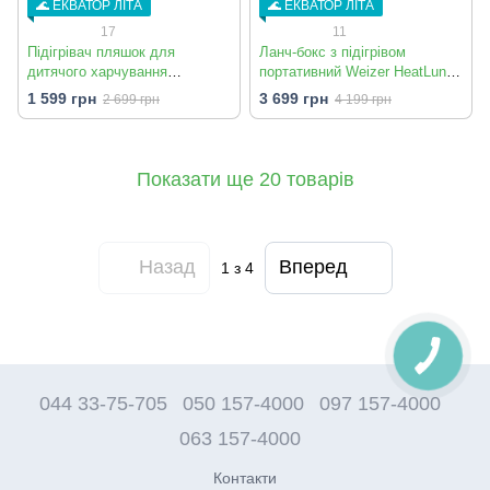
🌊 ЕКВАТОР ЛІТА
🌊 ЕКВАТОР ЛІТА
17
11
Підігрівач пляшок для
Ланч-бокс з підігрівом
дитячого харчування
портативний Weizer HeatLunch
бездротовий Weizer
Go (WZR-0781)
1 599 грн
3 699 грн
2 699 грн
4 199 грн
BottleGuard
Показати ще 20 товарів
Назад
Вперед
1
з 4
044 33-75-705
050 157-4000
097 157-4000
063 157-4000
Контакти