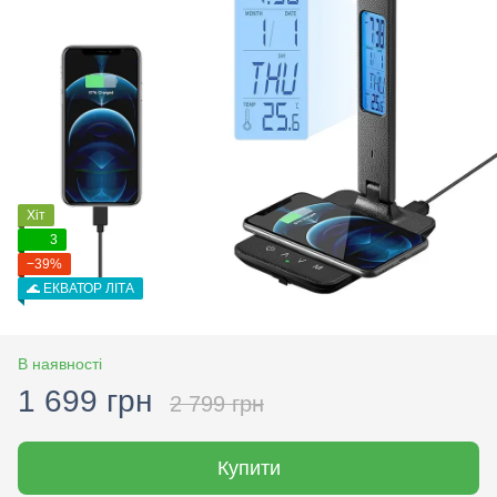
Хіт
3
−39%
🌊 ЕКВАТОР ЛІТА
В наявності
1 699 грн
2 799 грн
Купити