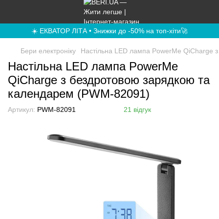
☀️ ЕКВАТОР ЛІТА • Знижки до -50% на топ-хіти🚀
Бери електроніку
Настільна LED лампа PowerMe QiCharge з
Настільна LED лампа PowerMe
QiCharge з бездротовою зарядкою та
календарем (PWM-82091)
Артикул:
PWM-82091
21 відгук