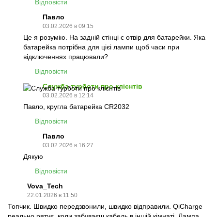
Відповісти
Павло
03.02.2026 в 09:15
Це я розумію. На задній стінці є отвір для батарейки. Яка
батарейка потрібна для цієі лампи щоб часи при
відключеннях працювали?
Відповісти
Служба турботи про клієнтів
03.02.2026 в 12:14
Павло, кругла батарейка CR2032
Відповісти
Павло
03.02.2026 в 16:27
Дякую
Відповісти
Vova_Tech
22.01.2026 в 11:50
Топчик. Швидко передзвонили, швидко відправили. QiCharge
реально рятує, коли забуваєш кабель в іншій кімнаті. Лампа