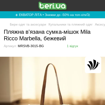
☀️ ЕКВАТОР ЛІТА • Знижки до -50% на топ-хіти🚀
Бери одяг та аксесуари
Купальники та пляжний одяг
Аксес
Пляжна в'язана сумка-мішок Mila
Ricco Marbella, бежевий
Артикул:
MRSVB-3015-BG
1 відгук