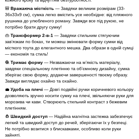
кожного кроку та відчуттям безтурботності.
🎒
Вражаюча місткість
— Завдяки великим розмірам (33-
36x33x9 см), сумка легко вмістить усе необхідне: від пляжного
рушника до улюбленого роману. Завжди все під рукою, не
потрібно брати другу сумку!
👜
Трансформер 2-в-1
— Завдяки стильним стягуючим
зав’язкам по боках, ти можеш змінювати форму сумки від
місткого тоута до елегантного мешка. Два образи в одній сумці
— економія та стиль!
🧶
Тримає форму
— Незважаючи на м’якість матеріалу,
завдяки спеціальному плетінню та об’ємному дизайну, сумка
зберігає свою форму, додаючи завершеності твоєму образу.
Завжди виглядає охайно та охайно.
💼
Удоба на плечі
— Довгі подвійні ручки коричневого кольору
дозволяють зручно носити сумку на плечі, звільняючи руки для
морозива чи кави. Створюють стильний контраст з бежевим
плетінням.
🧲
Швидкий доступ
— Надійна магнітна застежка забезпечує
легкий та швидкий доступ до речей, зберігаючи їх у безпеці.
Не потрібно возитися з блискавками, особливо коли руки
зайняті.