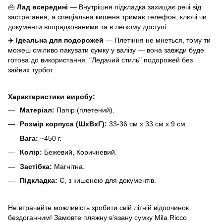
👜
Лад всередині
— Внутрішня підкладка захищає речі від
застрягання, а спеціальна кишеня тримає телефон, ключі чи
документи впорядкованими та в легкому доступі.
✈️
Ідеальна для подорожей
— Плетіння не мнеться, тому ти
можеш сміливо пакувати сумку у валізу — вона завжди буде
готова до використання. "Ледачий стиль" подорожей без
зайвих турбот.
Характеристики
виробу:
Матеріал:
Папір (плетений).
Розмір корпуса (ШхВхГ):
33-36 см х 33 см х 9 см.
Вага:
~450 г.
Колір:
Бежевий, Коричневий.
Застібка:
Магнітна.
Підкладка:
Є, з кишенею для документів.
Не втрачайте можливість зробити свій літній відпочинок
бездоганним! Замовте пляжну в’язану сумку Mila Ricco