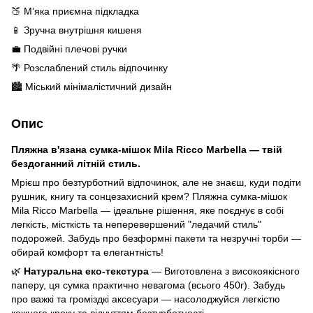
🍑 М’яка приємна підкладка
📱 Зручна внутрішня кишеня
💼 Подвійні плечові ручки
🌴 Розслаблений стиль відпочинку
🏙️ Міський мінімалістичний дизайн
Опис
Пляжна в'язана сумка-мішок Mila Ricco Marbella — твій
бездоганний літній стиль.
Мрієш про безтурботний відпочинок, але не знаєш, куди подіти
рушник, книгу та сонцезахисний крем? Пляжна сумка-мішок
Mila Ricco Marbella — ідеальне рішення, яке поєднує в собі
легкість, місткість та неперевершений "ледачий стиль"
подорожей. Забудь про безформні пакети та незручні торби —
обирай комфорт та елегантність!
🌿
Натуральна еко-текстура
— Виготовлена з високоякісного
паперу, ця сумка практично невагома (всього 450г). Забудь
про важкі та громіздкі аксесуари — насолоджуйся легкістю