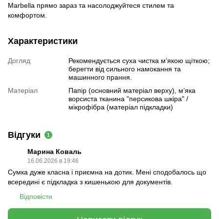
Marbella прямо зараз та насолоджуйтеся стилем та
комфортом.
Характеристики
Догляд
Рекомендується суха чистка м’якою щіткою;
берегти від сильного намокання та
машинного прання.
Матеріал
Папір (основний матеріал верху), м’яка
ворсиста тканина "персикова шкіра" /
мікрофібра (матеріал підкладки)
Відгуки
1
Марина Коваль
16.06.2026 в 19:46
Сумка дуже класна і приємна на дотик. Мені сподобалось що
всередині є підкладка з кишенькою для документів.
Відповісти