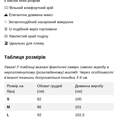
💃 Високі бічні розрізи
🧘‍♀️ Вільний комфортний крій
🌊 Елегантна довжина максі
✨ Зигзагоподібний наскрізний візерунок
👗 U-подібний виріз горловини
🐚 Хвилястий край поділу
🏖️ Ідеально для пляжу
Таблиця розмірів
Увага! У таблиці вказані фактичні заміри самого виробу в
нерозтягнутому (розкладеному) вигляді. Через особливості
в'язаної тканини допускається похибка 3-4 см.
Розмір на
Обхват грудей
Довжина виробу
бірці
(см)
(см)
S
82
100
M
86
101
L
92
102,5