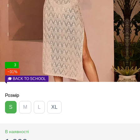
3
−31%
🎓 BACK TO SCHOOL
Розмір
S
M
L
XL
В наявності