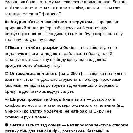
сильно, як бавовна, тому миттєво сохне прямо на вас. До того
ж він зовсім не мнеться: дістали з валізи, одягли — і ви вже
готові до ефектної фотосесії.
🌬️
Ажурна в'язка з наскрізним візерунком
— працює як
природний кондиціонер, забезпечуючи безперервну
циркуляцію повітря. Тіло дихає, і вам не буде жарко навіть у
тропічну полуденну спеку.
💃
Пікантні глибокі розрізи з боків
— не лише візуально
подовжують ноги та додають грайливості образу, але й
гарантують абсолютну свободу кроку під час довгих
прогулянок по в'язкому піску.
⚖️
Оптимальна щільність (вага 380 г)
— завдяки правильній
вазі нитки, плаття ідеально струменить по фігурі красивими
хвилями, не підлітає до грудей від найменшого морського
бризу та делікатно згладжує силуэт.
☀️
Широкі пройми та U-подібний виріз
— дозволяють
комфортно носити плаття поверх будь-якого купальника (від
міні-бікіні до злитих моделей), не натираючи шкіру і не
сковуючи рухів плечей.
🛡️
Легкий захист від сонця
— напівпрозора текстура створює
рятівну тінь для вашої шкіри, дозволяючи безпечніше