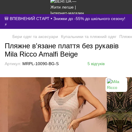
🎒 ВПЕВНЕНИЙ СТАРТ • Знижки до -55% до шкільного сезону!
⚡
Бери одяг та аксесуари
Купальники та пляжний одяг
Пляжн
Пляжне в'язане плаття без рукавів
Mila Ricco Amalfi Beige
Артикул:
MRPL-10090-BG-S
5 відгуків