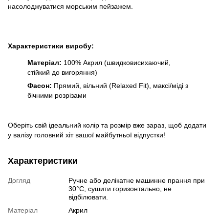
насолоджуватися морським пейзажем.
Характеристики виробу
:
Матеріал:
100% Акрил (швидковисихаючий,
стійкий до вигоряння)
Фасон:
Прямий, вільний (Relaxed Fit), максі/міді з
бічними розрізами
Оберіть свій ідеальний колір та розмір вже зараз, щоб додати
у валізу головний хіт вашої майбутньої відпустки!
Характеристики
Догляд
Ручне або делікатне машинне прання при
30°C, сушити горизонтально, не
відбілювати.
Матеріал
Акрил