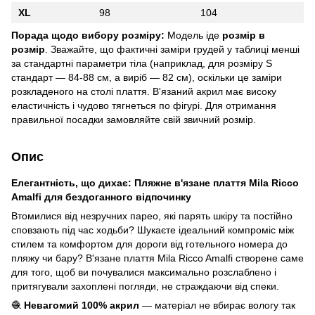
XL
98
104
Порада щодо вибору розміру:
Модель іде
розмір в
розмір
. Зважайте, що фактичні заміри грудей у таблиці менші
за стандартні параметри тіла (наприклад, для розміру S
стандарт — 84-88 см, а виріб — 82 см), оскільки це заміри
розкладеного на столі плаття. В'язаний акрил має високу
еластичність і чудово тягнеться по фігурі. Для отримання
правильної посадки замовляйте свій звичний розмір.
Опис
Елегантність, що дихає: Пляжне в'язане плаття Mila Ricco
Amalfi для бездоганного відпочинку
Втомилися від незручних парео, які парять шкіру та постійно
сповзають під час ходьби? Шукаєте ідеальний компроміс між
стилем та комфортом для дороги від готельного номера до
пляжу чи бару? В'язане плаття Mila Ricco Amalfi створене саме
для того, щоб ви почувалися максимально розслаблено і
притягували захоплені погляди, не страждаючи від спеки.
🧶
Невагомий 100% акрил
— матеріал не вбирає вологу так