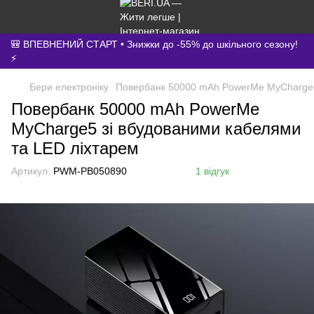
🎒 ВПЕВНЕНИЙ СТАРТ • Знижки до -55% до шкільного сезону!
⚡
Бери електроніку
Повербанк 50000 mAh PowerMe MyCharge5 
Повербанк 50000 mAh PowerMe
MyCharge5 зі вбудованими кабелями
та LED ліхтарем
Артикул:
PWM-PB050890
1 відгук