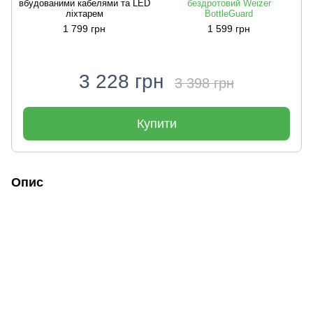
вбудованими кабелями та LED
бездротовий Weizer
ліхтарем
BottleGuard
1 799 грн
1 599 грн
3 228 грн
3 398 грн
Купити
Опис