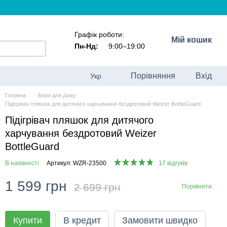
Графік роботи:
Мій кошик
Пн-Нд:
9:00–19:00
Порівняння
Вхід
Укр
Головна
Бери для дому
Підігрівач пляшок для дитячого харчування бездротовий Weizer BottleGuard
Підігрівач пляшок для дитячого
харчування бездротовий Weizer
BottleGuard
В наявності
Артикул: WZR-23500
17 відгуків
1 599 грн
2 699 грн
Порівняти
Купити
В кредит
Замовити швидко