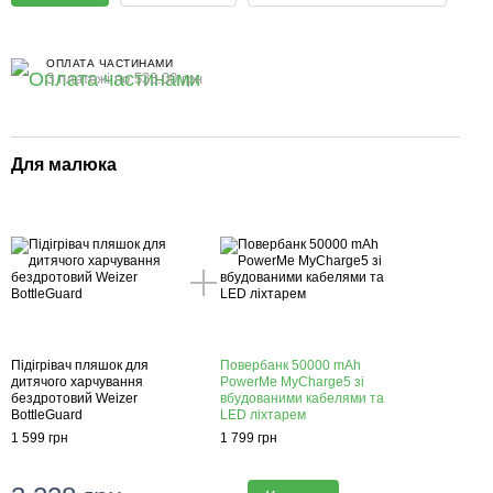
ОПЛАТА ЧАСТИНАМИ
3 платежі по 533.00 грн
Для малюка
Підігрівач пляшок для
Повербанк 50000 mAh
дитячого харчування
PowerMe MyCharge5 зі
бездротовий Weizer
вбудованими кабелями та
BottleGuard
LED ліхтарем
1 599 грн
1 799 грн