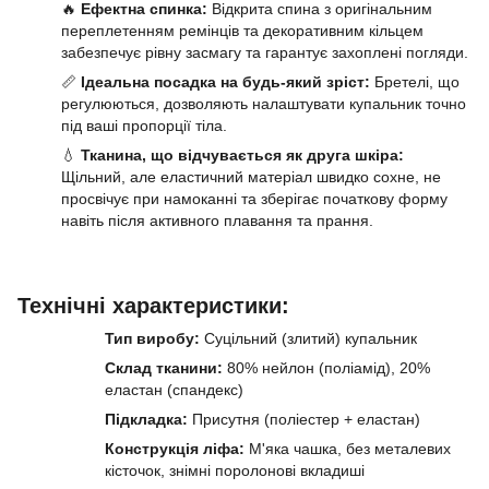
🔥
Ефектна спинка:
Відкрита спина з оригінальним
переплетенням ремінців та декоративним кільцем
забезпечує рівну засмагу та гарантує захоплені погляди.
📏
Ідеальна посадка на будь-який зріст:
Бретелі, що
регулюються, дозволяють налаштувати купальник точно
під ваші пропорції тіла.
💧
Тканина, що відчувається як друга шкіра:
Щільний, але еластичний матеріал швидко сохне, не
просвічує при намоканні та зберігає початкову форму
навіть після активного плавання та прання.
Технічні характеристики:
Тип виробу:
Суцільний (злитий) купальник
Склад тканини:
80% нейлон (поліамід), 20%
еластан (спандекс)
Підкладка:
Присутня (поліестер + еластан)
Конструкція ліфа:
М'яка чашка, без металевих
кісточок, знімні поролонові вкладиші