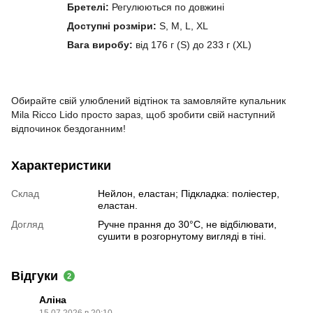
Бретелі:
Регулюються по довжині
Доступні розміри:
S, M, L, XL
Вага виробу:
від 176 г (S) до 233 г (XL)
Обирайте свій улюблений відтінок та замовляйте купальник
Mila Ricco Lido просто зараз, щоб зробити свій наступний
відпочинок бездоганним!
Характеристики
Склад
Нейлон, еластан; Підкладка: поліестер,
еластан.
Догляд
Ручне прання до 30°C, не відбілювати,
сушити в розгорнутому вигляді в тіні.
Відгуки
2
Аліна
15.07.2026 в 20:10