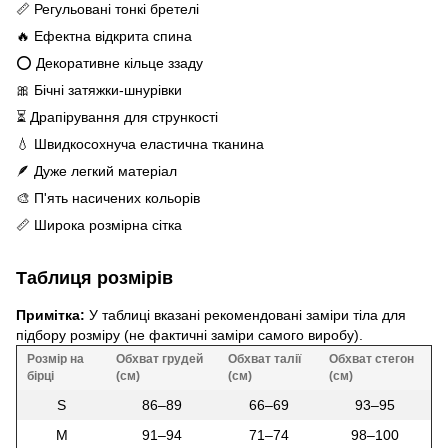
📏 Регульовані тонкі бретелі
🔥 Ефектна відкрита спина
⭕ Декоративне кільце ззаду
🎀 Бічні затяжки-шнурівки
⏳ Драпірування для стрункості
💧 Швидкосохнуча еластична тканина
🪶 Дуже легкий матеріал
🎨 П'ять насичених кольорів
📏 Широка розмірна сітка
Таблиця розмірів
Примітка:
У таблиці вказані рекомендовані заміри тіла для
підбору розміру (не фактичні заміри самого виробу).
Розмір на
Обхват грудей
Обхват талії
Обхват стегон
бірці
(см)
(см)
(см)
S
86–89
66–69
93–95
M
91–94
71–74
98–100