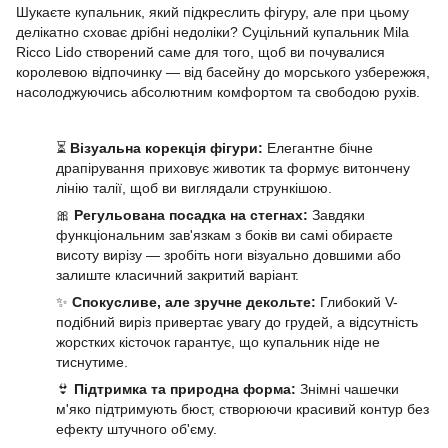
Шукаєте купальник, який підкреслить фігуру, але при цьому
делікатно сховає дрібні недоліки? Суцільний купальник Mila
Ricco Lido створений саме для того, щоб ви почувалися
королевою відпочинку — від басейну до морського узбережжя,
насолоджуючись абсолютним комфортом та свободою рухів.
⏳
Візуальна корекція фігури:
Елегантне бічне
драпірування приховує животик та формує витончену
лінію талії, щоб ви виглядали стрункішою.
🎀
Регульована посадка на стегнах:
Завдяки
функціональним зав'язкам з боків ви самі обираєте
висоту вирізу — зробіть ноги візуально довшими або
залиште класичний закритий варіант.
✨
Спокусливе, але зручне декольте:
Глибокий V-
подібний виріз привертає увагу до грудей, а відсутність
жорстких кісточок гарантує, що купальник ніде не
тиснутиме.
👙
Підтримка та природна форма:
Знімні чашечки
м'яко підтримують бюст, створюючи красивий контур без
ефекту штучного об'єму.