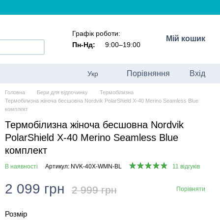
Графік роботи:
Мій кошик
Пн-Нд:
9:00–19:00
Порівняння
Вхід
Укр
Головна
Бери для відпочинку
Термобілизна
Термобілизна жіноча бесшовна Nordvik PolarShield X-40 Merino Seamless Blue
комплект
Термобілизна жіноча бесшовна Nordvik
PolarShield X-40 Merino Seamless Blue
комплект
В наявності
Артикул: NVK-40X-WMN-BL
11 відгуків
2 099 грн
2 999 грн
Порівняти
Розмір