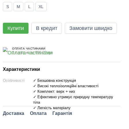
S
M
L
XL
Купити
В кредит
Замовити швидко
ОПЛАТА ЧАСТИНАМИ
3 платежі по 699.67 грн
Характеристики
Особливості
✓ Безшовна конструкція
✓ Високі теплоізоляційні властивості
✓ Комплект: верх + низ
✓ Ефективно утримує природну температуру
тіла
✓ Легкість матеріалу
Доставка
Оплата
Гарантія