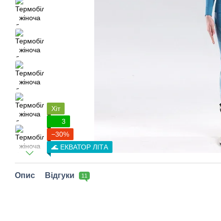
Хіт
3
−30%
🌊 ЕКВАТОР ЛІТА
Опис
Відгуки
11