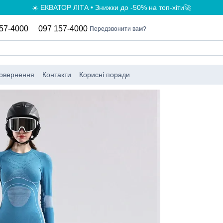
☀️ ЕКВАТОР ЛІТА • Знижки до -50% на топ-хіти🚀
57-4000
097 157-4000
Передзвонити вам?
повернення
Контакти
Корисні поради