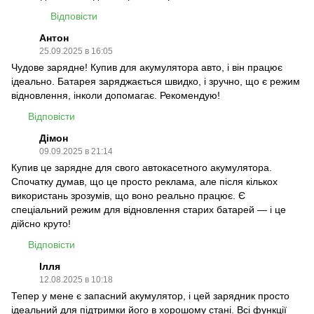
Відповісти
Антон
25.09.2025 в 16:05
Чудове зарядне! Купив для акумулятора авто, і він працює
ідеально. Батарея заряджається швидко, і зручно, що є режим
відновлення, інколи допомагає. Рекомендую!
Відповісти
Дімон
09.09.2025 в 21:14
Купив це зарядне для свого автокасетного акумулятора.
Спочатку думав, що це просто реклама, але після кількох
використань зрозумів, що воно реально працює. Є
спеціальний режим для відновлення старих батарей — і це
дійсно круто!
Відповісти
Ілля
12.08.2025 в 10:18
Тепер у мене є запасний акумулятор, і цей зарядник просто
ідеальний для підтримки його в хорошому стані. Всі функції