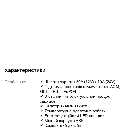
Характеристики
Особливості
✔ Швидка зарядка 20A (12V) / 10A (24V)
✔ Підтримка всіх типів акумуляторів: AGM,
GEL, EFB, LiFePO4
✔ 8-етапний інтелектуальний процес
зарядки
✔ Багаторівневий захист
✔ Температурна адаптація роботи
✔ Багатофункційний LED дисплей
✔ Міцний корпус з ABS
✔ Компактний дизайн