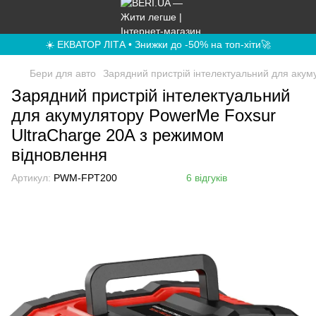
☀️ ЕКВАТОР ЛІТА • Знижки до -50% на топ-хіти🚀
Бери для авто
Зарядний пристрій інтелектуальний для акум
Зарядний пристрій інтелектуальний
для акумулятору PowerMe Foxsur
UltraCharge 20A з режимом
відновлення
Артикул:
PWM-FPT200
6 відгуків