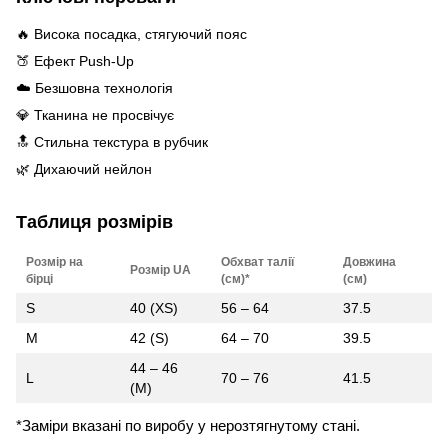
🔥 Висока посадка, стягуючий пояс
🍑 Ефект Push-Up
☁️ Безшовна технологія
💎 Тканина не просвічує
🔝 Стильна текстура в рубчик
🌿 Дихаючий нейлон
Таблиця розмірів
Розмір на
Обхват талії
Довжина
Розмір UA
бірці
(см)*
(см)
S
40 (XS)
56 – 64
37.5
M
42 (S)
64 – 70
39.5
44 – 46
L
70 – 76
41.5
(M)
*Заміри вказані по виробу у нерозтягнутому стані.