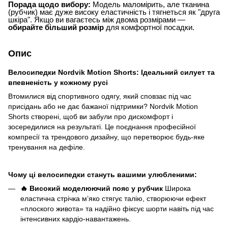
Порада щодо вибору:
Модель маломірить, але тканина
(рубчик) має дуже високу еластичність і тягнеться як "друга
шкіра". Якщо ви вагаєтесь між двома розмірами —
обирайте більший розмір
для комфортної посадки.
Опис
Велосипедки Nordvik Motion Shorts: Ідеальний силует та
впевненість у кожному русі
Втомилися від спортивного одягу, який сповзає під час
присідань або не дає бажаної підтримки? Nordvik Motion
Shorts створені, щоб ви забули про дискомфорт і
зосередилися на результаті. Це поєднання професійної
компресії та трендового дизайну, що перетворює будь-яке
тренування на дефіле.
Чому ці велосипедки стануть вашими улюбленими:
🔥
Високий моделюючий пояс у рубчик
Широка
еластична стрічка м’яко стягує талію, створюючи ефект
«плоского живота» та надійно фіксує шорти навіть під час
інтенсивних кардіо-навантажень.