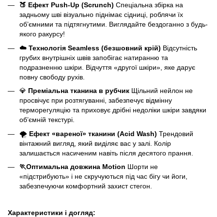
🍑
Ефект Push-Up (Scrunch)
Спеціальна збірка на
задньому шві візуально піднімає сідниці, роблячи їх
об’ємними та підтягнутими. Виглядайте бездоганно з будь-
якого ракурсу!
☁️
Технологія Seamless (безшовний крій)
Відсутність
грубих внутрішніх швів запобігає натиранню та
подразненню шкіри. Відчуття «другої шкіри», яке дарує
повну свободу рухів.
💎
Преміальна тканина в рубчик
Щільний нейлон не
просвічує при розтягуванні, забезпечує відмінну
терморегуляцію та приховує дрібні недоліки шкіри завдяки
об’ємній текстурі.
🌪
Ефект «вареної» тканини (Acid Wash)
Трендовий
вінтажний вигляд, який виділяє вас у залі. Колір
залишається насиченим навіть після десятого прання.
🏃
Оптимальна довжина Motion
Шорти не
«підстрибують» і не скручуються під час бігу чи йоги,
забезпечуючи комфортний захист стегон.
Характеристики і догляд: