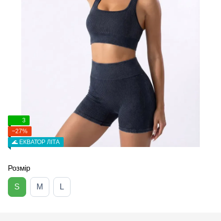
3
−27%
🌊 ЕКВАТОР ЛІТА
Розмір
S
M
L