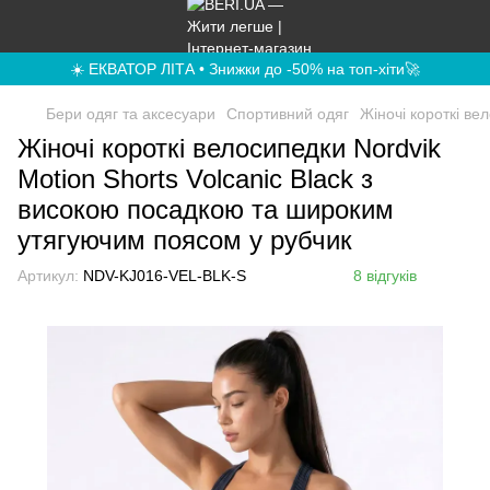
☀️ ЕКВАТОР ЛІТА • Знижки до -50% на топ-хіти🚀
Бери одяг та аксесуари
Спортивний одяг
Жіночі короткі ве
Жіночі короткі велосипедки Nordvik
Motion Shorts Volcanic Black з
високою посадкою та широким
утягуючим поясом у рубчик
Артикул:
NDV-KJ016-VEL-BLK-S
8 відгуків