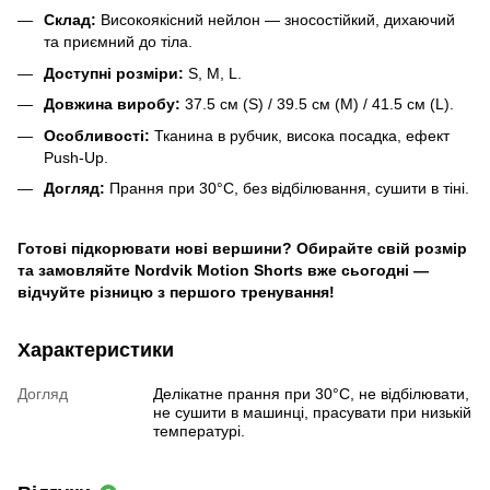
Склад:
Високоякісний нейлон — зносостійкий, дихаючий
та приємний до тіла.
Доступні розміри:
S, M, L.
Довжина виробу:
37.5 см (S) / 39.5 см (M) / 41.5 см (L).
Особливості:
Тканина в рубчик, висока посадка, ефект
Push-Up.
Догляд:
Прання при 30°C, без відбілювання, сушити в тіні.
Готові підкорювати нові вершини? Обирайте свій розмір
та замовляйте Nordvik Motion Shorts вже сьогодні —
відчуйте різницю з першого тренування!
Характеристики
Догляд
Делікатне прання при 30°C, не відбілювати,
не сушити в машинці, прасувати при низькій
температурі.