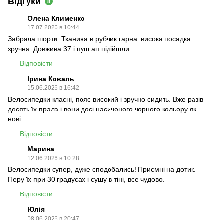
Відгуки
8
Олена Клименко
17.07.2026 в 10:44
Забрала шорти. Тканина в рубчик гарна, висока посадка
зручна. Довжина 37 і пуш ап підійшли.
Відповісти
Ірина Коваль
15.06.2026 в 16:42
Велосипедки класні, пояс високий і зручно сидить. Вже разів
десять їх прала і вони досі насиченого чорного кольору як
нові.
Відповісти
Марина
12.06.2026 в 10:28
Велосипедки супер, дуже сподобались! Приємні на дотик.
Перу їх при 30 градусах і сушу в тіні, все чудово.
Відповісти
Юлія
08.06.2026 в 20:47