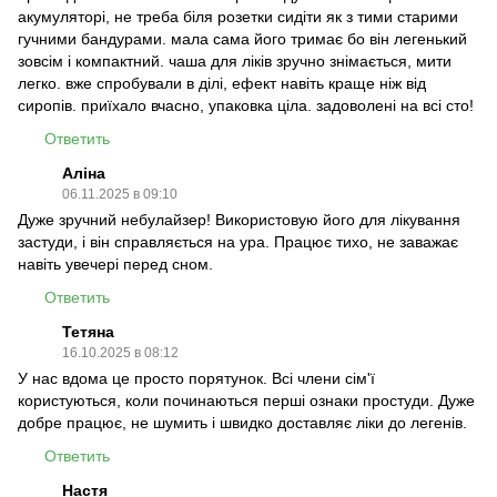
акумуляторі, не треба біля розетки сидіти як з тими старими
гучними бандурами. мала сама його тримає бо він легенький
зовсім і компактний. чаша для ліків зручно знімається, мити
легко. вже спробували в ділі, ефект навіть краще ніж від
сиропів. приїхало вчасно, упаковка ціла. задоволені на всі сто!
Ответить
Аліна
06.11.2025 в 09:10
Дуже зручний небулайзер! Використовую його для лікування
застуди, і він справляється на ура. Працює тихо, не заважає
навіть увечері перед сном.
Ответить
Тетяна
16.10.2025 в 08:12
У нас вдома це просто порятунок. Всі члени сім'ї
користуються, коли починаються перші ознаки простуди. Дуже
добре працює, не шумить і швидко доставляє ліки до легенів.
Ответить
Настя