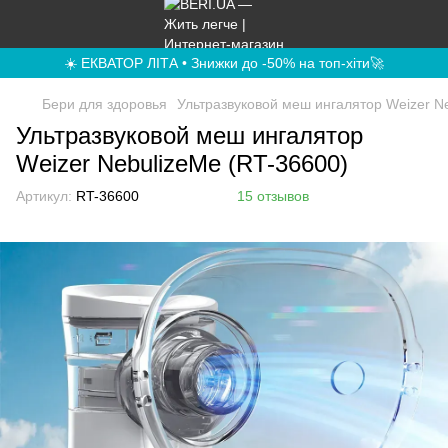
☀️ ЕКВАТОР ЛІТА • Знижки до -50% на топ-хіти🚀
Бери для здоровья
Ультразвуковой меш ингалятор Weizer N
Ультразвуковой меш ингалятор
Weizer NebulizeMe (RT-36600)
Артикул:
RT-36600
15 отзывов