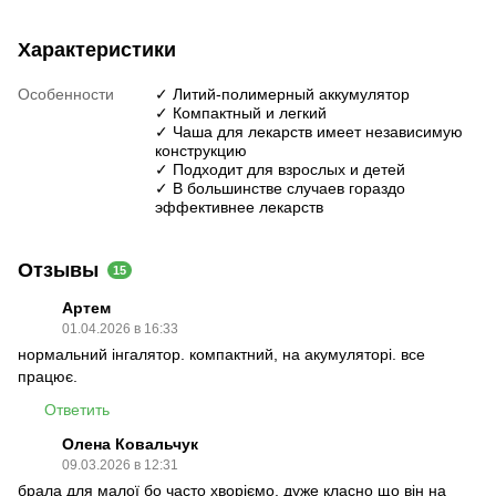
Характеристики
Особенности
✓ Литий-полимерный аккумулятор
✓ Компактный и легкий
✓ Чаша для лекарств имеет независимую
конструкцию
✓ Подходит для взрослых и детей
✓ В большинстве случаев гораздо
эффективнее лекарств
Отзывы
15
Артем
01.04.2026 в 16:33
нормальний інгалятор. компактний, на акумуляторі. все
працює.
Ответить
Олена Ковальчук
09.03.2026 в 12:31
брала для малої бо часто хворіємо. дуже класно що він на