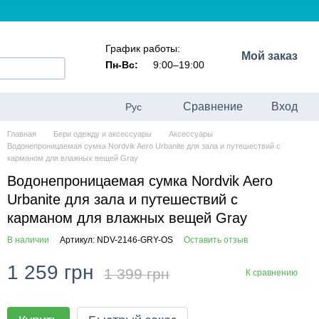
График работы:
Мой заказ
Пн-Вс:
9:00–19:00
Сравнение
Вход
Рус
Главная
Бери одежду и аксессуары
Аксессуары
Водонепроницаемая сумка Nordvik Aero Urbanite для зала и путешествий с
карманом для влажных вещей Gray
Водонепроницаемая сумка Nordvik Aero
Urbanite для зала и путешествий с
карманом для влажных вещей Gray
В наличии
Артикул: NDV-2146-GRY-OS
Оставить отзыв
1 259 грн
1 399 грн
К сравнению