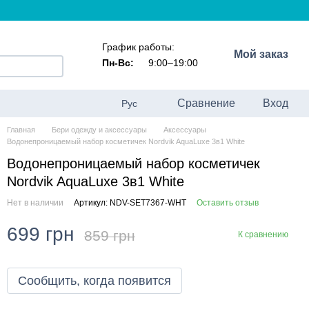
График работы:
Мой заказ
Пн-Вс:
9:00–19:00
Сравнение
Вход
Рус
Главная
Бери одежду и аксессуары
Аксессуары
Водонепроницаемый набор косметичек Nordvik AquaLuxe 3в1 White
Водонепроницаемый набор косметичек
Nordvik AquaLuxe 3в1 White
Нет в наличии
Артикул: NDV-SET7367-WHT
Оставить отзыв
699 грн
859 грн
К сравнению
Сообщить, когда появится