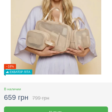
−18%
🌊 ЕКВАТОР ЛІТА
В наличии
659 грн
799 грн