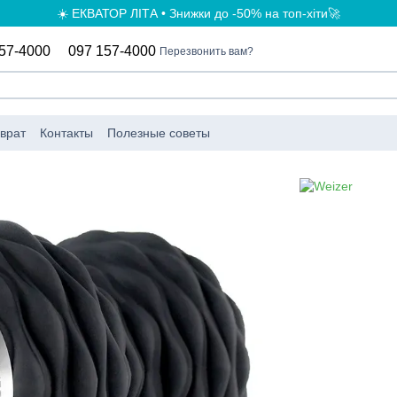
☀️ ЕКВАТОР ЛІТА • Знижки до -50% на топ-хіти🚀
57-4000
097 157-4000
Перезвонить вам?
врат
Контакты
Полезные советы