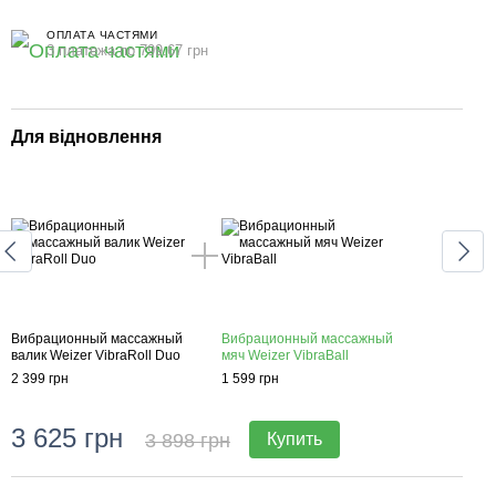
ОПЛАТА ЧАСТЯМИ
3 платежа по 799.67 грн
Для відновлення
Для
Вибрационный массажный
Вибрационный массажный
Вибр
валик Weizer VibraRoll Duo
мяч Weizer VibraBall
валик
2 399 грн
1 599 грн
2 399
3 625 грн
3 
3 898 грн
Купить