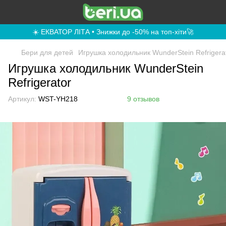
☀️ ЕКВАТОР ЛІТА • Знижки до -50% на топ-хіти🚀
Бери для детей
Игрушка холодильник WunderStein Refrigera
Игрушка холодильник WunderStein
Refrigerator
Артикул:
WST-YH218
9 отзывов