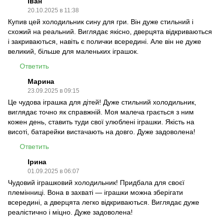
Іван
20.10.2025 в 11:38
Купив цей холодильник сину для гри. Він дуже стильний і
схожий на реальний. Виглядає якісно, дверцята відкриваються
і закриваються, навіть є полички всередині. Але він не дуже
великий, більше для маленьких іграшок.
Ответить
Марина
23.09.2025 в 09:15
Це чудова іграшка для дітей! Дуже стильний холодильник,
виглядає точно як справжній. Моя малеча грається з ним
кожен день, ставить туди свої улюблені іграшки. Якість на
висоті, батарейки вистачають на довго. Дуже задоволена!
Ответить
Ірина
01.09.2025 в 06:07
Чудовий іграшковий холодильник! Придбала для своєї
племінниці. Вона в захваті — іграшки можна зберігати
всередині, а дверцята легко відкриваються. Виглядає дуже
реалістично і міцно. Дуже задоволена!