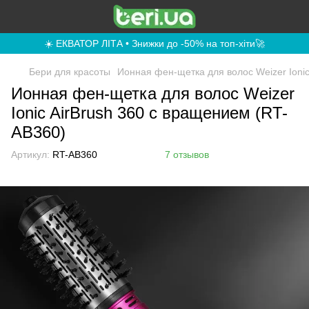
☀️ ЕКВАТОР ЛІТА • Знижки до -50% на топ-хіти🚀
Бери для красоты
Ионная фен-щетка для волос Weizer Ioni
Ионная фен-щетка для волос Weizer
Ionic AirBrush 360 с вращением (RT-
AB360)
Артикул:
RT-AB360
7 отзывов