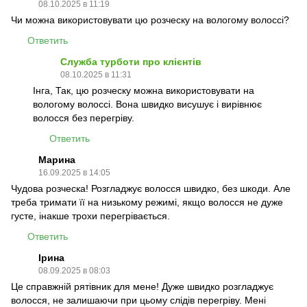
08.10.2025 в 11:19
Чи можна використовувати цю розческу на вологому волоссі?
Ответить
Служба турботи про клієнтів
08.10.2025 в 11:31
Інга, Так, цю розческу можна використовувати на
вологому волоссі. Вона швидко висушує і вирівнює
волосся без перегріву.
Ответить
Марина
16.09.2025 в 14:05
Чудова розческа! Розгладжує волосся швидко, без шкоди. Але
треба тримати її на низькому режимі, якщо волосся не дуже
густе, інакше трохи перегрівається.
Ответить
Ірина
08.09.2025 в 08:03
Це справжній рятівник для мене! Дуже швидко розгладжує
волосся, не залишаючи при цьому слідів перегріву. Мені