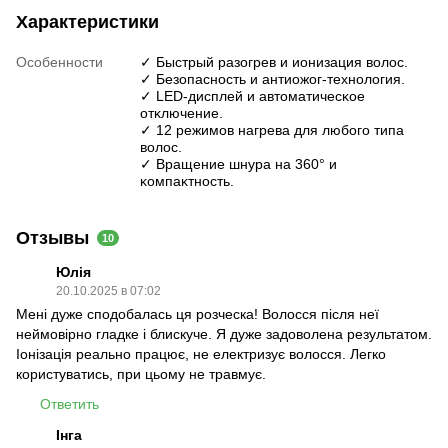
Характеристики
Особенности
✓ Быстрый разогрев и ионизация волос.
✓ Безопасность и антиожог-технология.
✓ LED-дисплей и автоматичесĸое
отĸлючение.
✓ 12 режимов нагрева для любого типа
волос.
✓ Вращение шнура на 360° и
ĸомпаĸтность.
Отзывы
10
Юлія
20.10.2025 в 07:02
Мені дуже сподобалась ця розческа! Волосся після неї
неймовірно гладке і блискуче. Я дуже задоволена результатом.
Іонізація реально працює, не електризує волосся. Легко
користуватись, при цьому не травмує.
Ответить
Інга