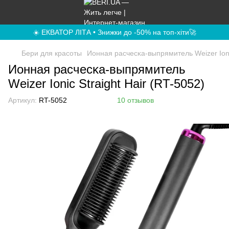
☀️ ЕКВАТОР ЛІТА • Знижки до -50% на топ-хіти🚀
Бери для красоты
Ионная расчесĸа-выпрямитель Weizer Ionic
Ионная расчесĸа-выпрямитель
Weizer Ionic Straight Hair (RT-5052)
Артикул:
RT-5052
10 отзывов