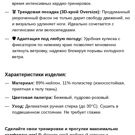
время интенсивных кардио-тренировок.
👗 Трендовая посадка (3D-крой Oversize):
Продуманный
укороченный фасон не только дарит свободу движений, но
и визуально удлиняет ноги. Идеально сочетается с
леггинсами или велосипедками.
🛡️ Адаптация под любую погоду:
Удобная кулиска с
фиксатором по нижнему краю позволяет мгновенно
затянуть ветровку, надежно блокируя порывы холодного
ветра.
Характеристики изделия:
Материал:
89% нейлон, 11% полиэстер (износостойкая,
приятная к телу ткань).
Цветовая палитра:
Бежевый, пудрово-розовый.
Уход:
Деликатная ручная стирка (до 30°C). Сушить в
подвешенном состоянии. Не требует глажки.
Сделайте свои тренировки и прогулки максимально
комфортными!
Выберите свой любимый оттенок и