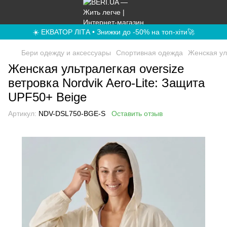
☀️ ЕКВАТОР ЛІТА • Знижки до -50% на топ-хіти🚀
Бери одежду и аксессуары
Спортивная одежда
Женская уль
Женская ультралегкая oversize
ветровка Nordvik Aero-Lite: Защита
UPF50+ Beige
Артикул:
NDV-DSL750-BGE-S
Оставить отзыв