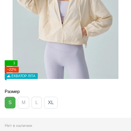
3
−22%
🌊 ЕКВАТОР ЛІТА
Размер
S
M
L
XL
Нет в наличии