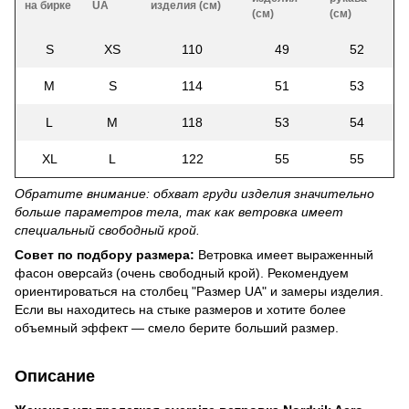
на бирке
UA
изделия (см)
(см)
(см)
S
XS
110
49
52
M
S
114
51
53
L
M
118
53
54
XL
L
122
55
55
Обратите внимание: обхват груди изделия значительно
больше параметров тела, так как ветровка имеет
специальный свободный крой.
Совет по подбору размера:
Ветровка имеет выраженный
фасон оверсайз (очень свободный крой). Рекомендуем
ориентироваться на столбец "Размер UA" и замеры изделия.
Если вы находитесь на стыке размеров и хотите более
объемный эффект — смело берите больший размер.
Описание