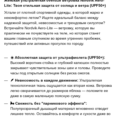
Женская ультралегкая oversize ветровка Nordvik Aero-
Lite: Твоя стильная защита от солнца и ветра (UPF50+)
Устали от плотной спортивной одежды, в которой жарко и
некомфортно летом? Ищете идеальный баланс между
надежной защитой, невесомостью и трендовым силуэтом?
Встречайте Nordvik Aero-Lite — ветровку, которую вы
практически не почувствуете на теле, но которая станет
вашим главным спутником во время утренних пробежек,
путешествий или активных прогулок по городу.
☀️ Абсолютная защита от ультрафиолета (UPF50+):
Высокий воротник-стойка и глубокий капюшон полностью
закрывают чувствительные зоны шеи и головы. Проводите
часы под открытым солнцем без риска ожогов.
🪶 Невесомость в каждом движении:
Ультралегкая
технологичная ткань ощущается как вторая кожа. Ветровка
легко сворачивается до размеров яблока — положите ее
даже в самую маленькую поясную сумку.
🌬️ Свежесть без "парникового эффекта":
Полупрозрачный дышащий материал мгновенно отводит
лишнее тепло. Оставайтесь в комфорте и сухости даже во