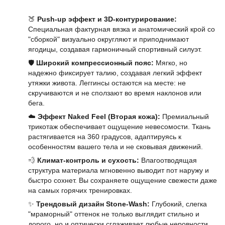
🍑
Push-up эффект и 3D-контурирование:
Специальная фактурная вязка и анатомический крой со
"сборкой" визуально округляют и приподнимают
ягодицы, создавая гармоничный спортивный силуэт.
🛡️
Широкий компрессионный пояс:
Мягко, но
надежно фиксирует талию, создавая легкий эффект
утяжки живота. Леггинсы остаются на месте: не
скручиваются и не сползают во время наклонов или
бега.
☁️
Эффект Naked Feel (Вторая кожа):
Премиальный
трикотаж обеспечивает ощущение невесомости. Ткань
растягивается на 360 градусов, адаптируясь к
особенностям вашего тела и не сковывая движений.
💨
Климат-контроль и сухость:
Влагоотводящая
структура материала мгновенно выводит пот наружу и
быстро сохнет. Вы сохраняете ощущение свежести даже
на самых горячих тренировках.
✨
Трендовый дизайн Stone-Wash:
Глубокий, слегка
"мраморный" оттенок не только выглядит стильно и
дорого, но и оптически сглаживает любые неровности