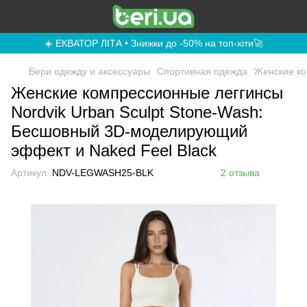
☀️ ЕКВАТОР ЛІТА • Знижки до -50% на топ-хіти🚀
Бери одежду и аксессуары
Спортивная одежда
Женские ко
Женские компрессионные леггинсы
Nordvik Urban Sculpt Stone-Wash:
Бесшовный 3D-моделирующий
эффект и Naked Feel Black
Артикул:
NDV-LEGWASH25-BLK
2 отзыва