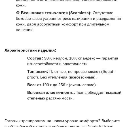
кожи.
🚫
Бесшовная технология (Seamless):
Отсутствие
боковых швов устраняет риск натирания и раздражения
кожи, даря абсолютный комфорт при длительном
ношении.
Характеристики изделия:
Состав:
90% нейлон, 10% спандекс — гарантия
износостойкости и эластичности.
Тип вязки:
Плотны
е
, не просвечивают (Squat-
proof). Без утепления (всесезонные).
Вес:
от 190 г до 256 г (очень легкие).
Высокая эластичность.
Ткань обладает высокой
степенью растяжимости.
Готовы к тренировкам на новом уровне комфорта? Выберите
свой любимый оттенок и добавьте леггинсы Nordvik Urban