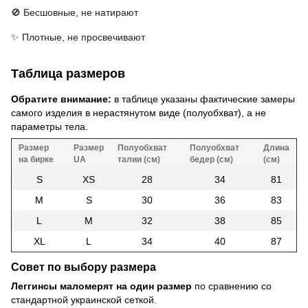
🚫 Бесшовные, не натирают
✨ Плотные, не просвечивают
Таблица размеров
Обратите внимание:
в таблице указаны фактические замеры
самого изделия в нерастянутом виде (полуобхват), а не
параметры тела.
Размер
Размер
Полуобхват
Полуобхват
Длина
на бирке
UA
талии (см)
бедер (см)
(см)
S
XS
28
34
81
M
S
30
36
83
L
M
32
38
85
XL
L
34
40
87
Совет по выбору размера
Леггинсы маломерят на один размер
по сравнению со
стандартной украинской сеткой.