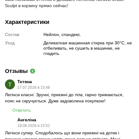
Sculpt в корзину прямо сейчас!
Характеристики
Состав
Нейлон, спандекс.
Уход
Деликатная машинная стирка при 30°C, не
отбеливать, не сушить в машинке, не
гладить.
Отзывы
2
Тетяна
27.07.2026 в 15:48
Легінси класні. Зручні, приємні до тіла, гарно тримаються,
пояс не скручується. Дуже задоволена покупкою!
Ответить
Ангеліна
19.06.2026 в 15:52
Легінси супер. Сподобалось що вони приємні на дотик і
тканина швидко сохне навіть якщо сильно спітніла. Мені