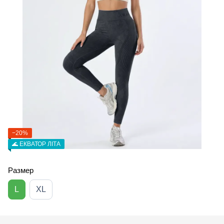
−20%
🌊 ЕКВАТОР ЛІТА
Размер
L
XL