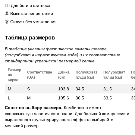
🏋️‍♀️ Для йоги и фитнеса
🔝 Высокая линия талии
👗 Силуэт без утяжеления
Таблица размеров
В таблице указаны фактические замеры товара
(полуобхват в нерастянутом виде) и их соответствие
стандартной украинской размерной сетке.
Размер
Соответствие
Длина
Полуобхват
Полуобхват
П
на
(UA)
(см)
груди (см)
талии (см)
бе
бирке
M
S
103.8
34.5
31.5
3
L
M
105.6
36.5
33.5
3
Совет по выбору размера:
Комбинезон имеет
сверхвысокую эластичность ткани. Для большей компрессии и
выраженного скульптурирующего эффекта выбирайте
меньший размер.