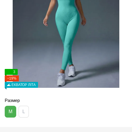
3
−19%
🌊 ЕКВАТОР ЛІТА
Размер
M
L