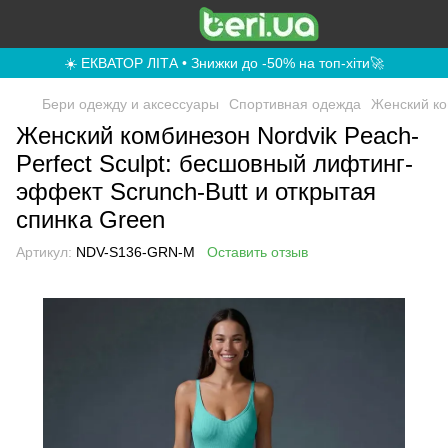
☀️ ЕКВАТОР ЛІТА • Знижки до -50% на топ-хіти🚀
Бери одежду и аксессуары
Спортивная одежда
Женский ко
Женский комбинезон Nordvik Peach-
Perfect Sculpt: бесшовный лифтинг-
эффект Scrunch-Butt и открытая
спинка Green
Артикул:
NDV-S136-GRN-M
Оставить отзыв