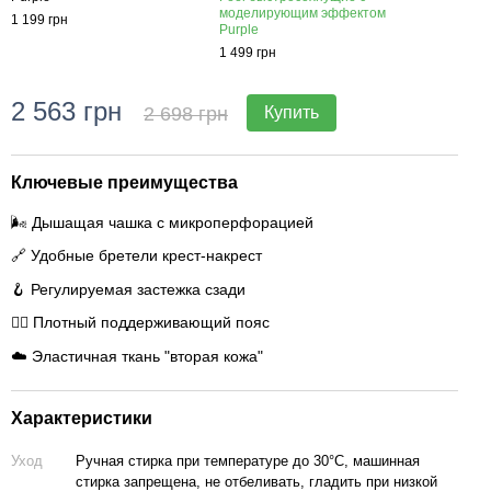
моделирующим эффектом
Purpl
1 199 грн
Purple
1 199
1 499 грн
2 563 грн
2 698 грн
Купить
3 
Ключевые преимущества
🌬️ Дышащая чашка с микроперфорацией
🔗 Удобные бретели крест-накрест
🪝 Регулируемая застежка сзади
🧘‍♀️ Плотный поддерживающий пояс
☁️ Эластичная ткань "вторая кожа"
Характеристики
Уход
Ручная стирка при температуре до 30°C, машинная
стирка запрещена, не отбеливать, гладить при низкой