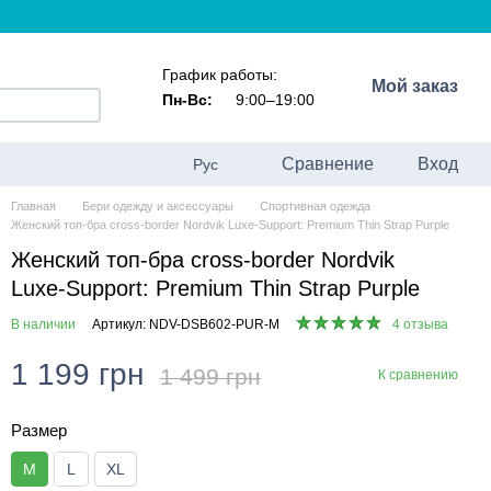
График работы:
Мой заказ
Пн-Вс:
9:00–19:00
Сравнение
Вход
Рус
Главная
Бери одежду и аксессуары
Спортивная одежда
Женский топ-бра cross-border Nordvik Luxe-Support: Premium Thin Strap Purple
Женский топ-бра cross-border Nordvik
Luxe-Support: Premium Thin Strap Purple
В наличии
Артикул: NDV-DSB602-PUR-M
4 отзыва
1 199 грн
1 499 грн
К сравнению
Размер
M
L
XL