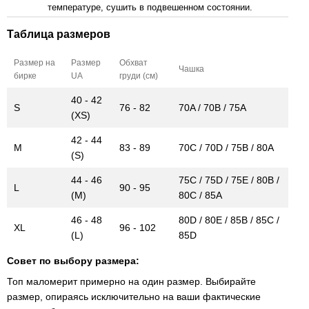
температуре, сушить в подвешенном состоянии.
Таблица размеров
Размер на
Размер
Обхват
Чашка
бирке
UA
груди (см)
40 - 42
S
76 - 82
70A / 70B / 75A
(XS)
42 - 44
M
83 - 89
70C / 70D / 75B / 80A
(S)
44 - 46
75C / 75D / 75E / 80B /
L
90 - 95
(M)
80C / 85A
46 - 48
80D / 80E / 85B / 85C /
XL
96 - 102
(L)
85D
Совет по выбору размера:
Топ маломерит примерно на один размер. Выбирайте
размер, опираясь исключительно на ваши фактические