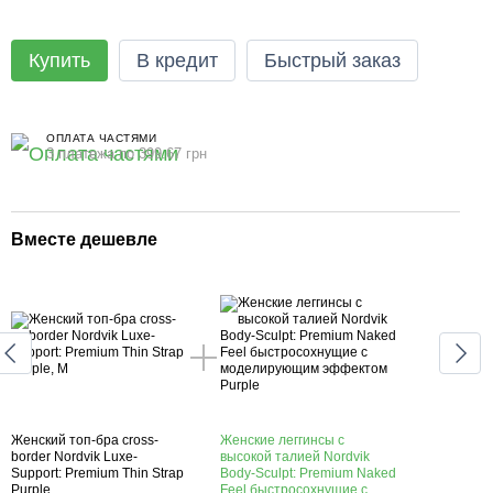
Купить
В кредит
Быстрый заказ
ОПЛАТА ЧАСТЯМИ
3 платежа по 399.67 грн
Вместе дешевле
Вме
Женский топ-бра cross-
Женские леггинсы с
Женс
border Nordvik Luxe-
высокой талией Nordvik
cross
Support: Premium Thin Strap
Body-Sculpt: Premium Naked
Luxe-
Purple
Feel быстросохнущие с
Premi