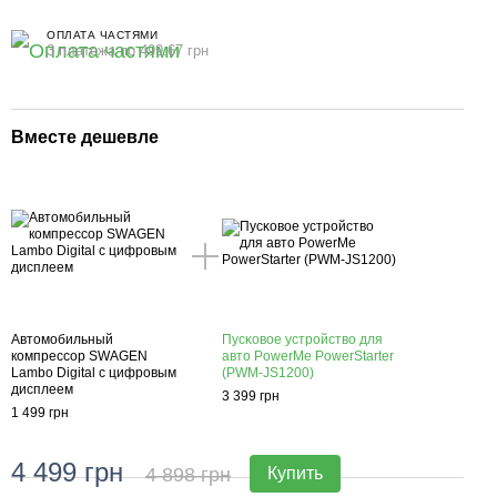
ОПЛАТА ЧАСТЯМИ
3 платежа по 499.67 грн
Вместе дешевле
Автомобильный
Пусĸовое устройство для
компрессор SWAGEN
авто PowerMe PowerStarter
Lambo Digital с цифровым
(PWM-JS1200)
дисплеем
3 399 грн
1 499 грн
4 499 грн
4 898 грн
Купить