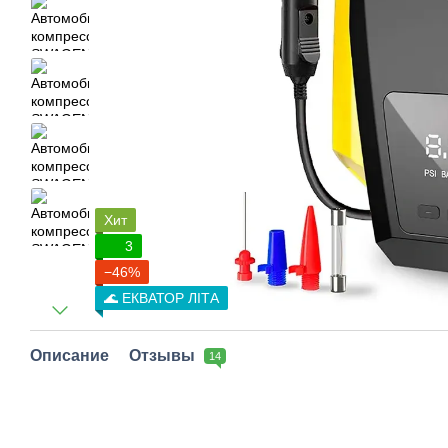
Хит
3
−46%
🌊 ЕКВАТОР ЛІТА
Описание
Отзывы
14