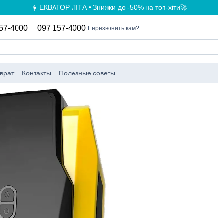
☀️ ЕКВАТОР ЛІТА • Знижки до -50% на топ-хіти🚀
57-4000
097 157-4000
Перезвонить вам?
врат
Контакты
Полезные советы