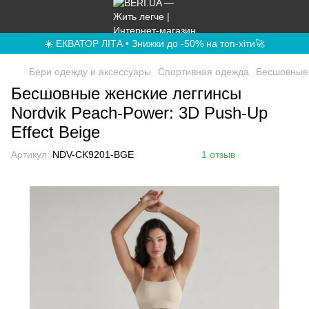
☀️ ЕКВАТОР ЛІТА • Знижки до -50% на топ-хіти🚀
Бери одежду и аксессуары
Спортивная одежда
Бесшовные 
Бесшовные женские леггинсы
Nordvik Peach-Power: 3D Push-Up
Effect Beige
Артикул:
NDV-CK9201-BGE
1 отзыв