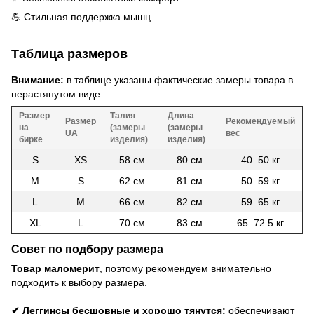
💪 Стильная поддержка мышц
Таблица размеров
Внимание:
в таблице указаны фактические замеры товара в
нерастянутом виде.
Размер
Талия
Длина
Размер
Рекомендуемый
на
(замеры
(замеры
UA
вес
бирке
изделия)
изделия)
S
XS
58 см
80 см
40–50 кг
M
S
62 см
81 см
50–59 кг
L
M
66 см
82 см
59–65 кг
XL
L
70 см
83 см
65–72.5 кг
Совет по подбору размера
Товар маломерит
, поэтому рекомендуем внимательно
подходить к выбору размера.
✔ Леггинсы бесшовные и хорошо тянутся:
обеспечивают