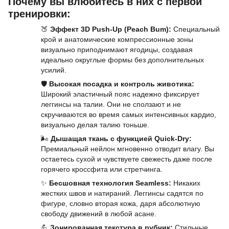
Почему вы влюбитесь в них с первой
тренировки:
🍑
Эффект 3D Push-Up (Peach Bum):
Специальный
крой и анатомические компрессионные зоны
визуально приподнимают ягодицы, создавая
идеально округлые формы без дополнительных
усилий.
🛡️
Высокая посадка и контроль животика:
Широкий эластичный пояс надежно фиксирует
леггинсы на талии. Они не сползают и не
скручиваются во время самых интенсивных кардио,
визуально делая талию тоньше.
🌬️
Дышащая ткань с функцией Quick-Dry:
Премиальный нейлон мгновенно отводит влагу. Вы
остаетесь сухой и чувствуете свежесть даже после
горячего кроссфита или стретчинга.
✨
Бесшовная технология Seamless:
Никаких
жестких швов и натираний. Леггинсы садятся по
фигуре, словно вторая кожа, даря абсолютную
свободу движений в любой асане.
💪
Зонированная текстура в рубчик:
Стильные