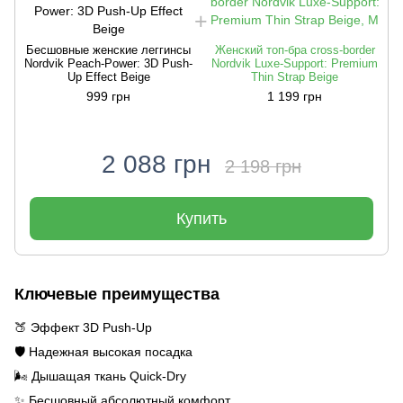
Бесшовные женские леггинсы
Женский топ-бра cross-border
Nordvik Peach-Power: 3D Push-
Nordvik Luxe-Support: Premium
N
Up Effect Beige
Thin Strap Beige
999 грн
1 199 грн
2 088 грн
2 198 грн
Купить
Ключевые преимущества
🍑 Эффект 3D Push-Up
🛡️ Надежная высокая посадка
🌬️ Дышащая ткань Quick-Dry
✨ Бесшовный абсолютный комфорт