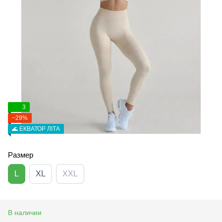
3
−29%
🌊 ЕКВАТОР ЛІТА
Размер
L
XL
XXL
В наличии