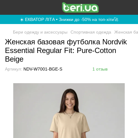
☀️ ЕКВАТОР ЛІТА • Знижки до -50% на топ-хіти🚀
Бери одежду и аксессуары
Спортивная одежда
Женская баз
Женская базовая футболка Nordvik
Essential Regular Fit: Pure-Cotton
Beige
Артикул:
NDV-W7001-BGE-S
1 отзыв