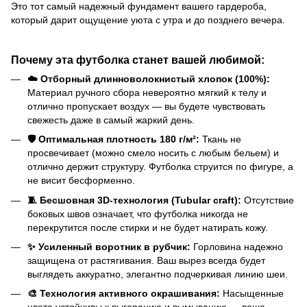
Это тот самый надежный фундамент вашего гардероба,
который дарит ощущение уюта с утра и до позднего вечера.
Почему эта футболка станет вашей любимой:
☁️ Отборный длинноволокнистый хлопок (100%):
Материал ручного сбора невероятно мягкий к телу и
отлично пропускает воздух — вы будете чувствовать
свежесть даже в самый жаркий день.
🛡️ Оптимальная плотность 180 г/м²:
Ткань не
просвечивает (можно смело носить с любым бельем) и
отлично держит структуру. Футболка струится по фигуре, а
не висит бесформенно.
🧵 Бесшовная 3D-технология (Tubular craft):
Отсутствие
боковых швов означает, что футболка никогда не
перекрутится после стирки и не будет натирать кожу.
✨ Усиленный воротник в рубчик:
Горловина надежно
защищена от растягивания. Ваш вырез всегда будет
выглядеть аккуратно, элегантно подчеркивая линию шеи.
🎨 Технология активного окрашивания:
Насыщенные