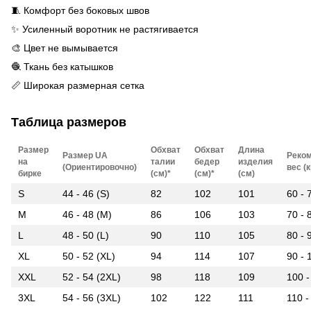
🧵 Комфорт без боковых швов
✨ Усиленный воротник не растягивается
🎨 Цвет не вымывается
🧶 Ткань без катышков
📏 Широкая размерная сетка
Таблица размеров
Размер
Обхват
Обхват
Длина
Размер UA
Реко
на
талии
бедер
изделия
(Ориентировочно)
вес (к
бирке
(см)*
(см)*
(см)
S
44 - 46 (S)
82
102
101
60 - 
M
46 - 48 (M)
86
106
103
70 - 
L
48 - 50 (L)
90
110
105
80 - 
XL
50 - 52 (XL)
94
114
107
90 - 
XXL
52 - 54 (2XL)
98
118
109
100 -
3XL
54 - 56 (3XL)
102
122
111
110 -