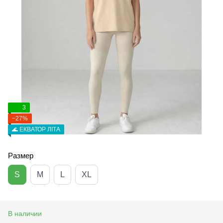
3
−27%
🌊 ЕКВАТОР ЛІТА
Размер
S
M
L
XL
В наличии