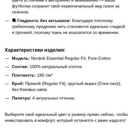
цвета устойчивы к выгоранию и вымыванию — ваша
футболка сохранит свой первоначальный вид сезон за
сезоном.
🧶 Гладкость без катышков:
Благодаря плотному
гребенному прядению нить становится идеально гладкой
и прочной, поэтому ткань не кошлатится со временем.
Характеристики изделия:
Модель:
Nordvik Essential Regular Fit: Pure-Cotton
Состав:
100% натуральный хлопок
Плотность:
180 г/м²
Крой:
Прямой (Regular Fit), круглый вырез (Crew neck),
без боковых швов.
Палитра:
4 актуальных оттенка.
Выберите свой идеальный цвет и размер прямо сейчас, чтобы
инвестировать в комфорт, который останется с вами надолго!