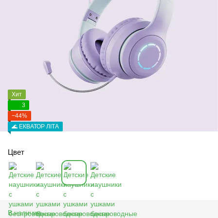
Хит
3
−44%
🌊 ЕКВАТОР ЛІТА
Цвет
В наличии