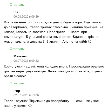
Ответить
Іра
06.08.2025 в 09:49
Взяла це електропростирадло для поїздок у гори. Підключаю
до павербанку, і тепло тримає стабільно. Тканина приємна, не
ковзає, кабель не заважає. Перевіряла — навіть при
температурі +5 у наметі спати комфортно. Єдине — гріє не
моментально, а десь за 3–5 хвилин. Але потім кайф 😊
Ответить
Максим
08.07.2025 в 09:32
Користуюся на дачі, коли холодно вночі. Простирадло реально
гріє, не пересушує повітря. Легке, швидко згортається, зручно
брати з собою.
Ответить
Ігор
02.07.2025 в 13:36
Тепло і зручно! Підключив до павербанку — і спиш, як у хаті
навіть у наметі 😊