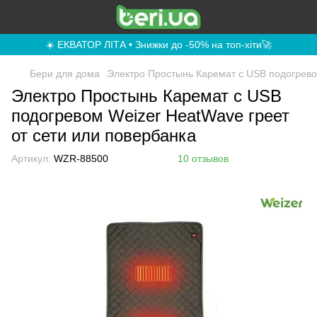
☀️ ЕКВАТОР ЛІТА • Знижки до -50% на топ-хіти🚀
Бери для дома
Электро Простынь Каремат с USB подогрево
Электро Простынь Каремат с USB
подогревом Weizer HeatWave греет
от сети или повербанка
Артикул:
WZR-88500
10 отзывов