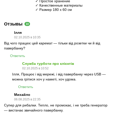
✓ Простое хранение
✓ Качественные материалы
✓ Размер 180 х 60 см
Отзывы
10
Ілля
02.10.2025 в 10:35
Від чого працює цей каремат — тільки від розетки чи й від
павербанку?
Ответить
Служба турботи про клієнтів
02.10.2025 в 10:52
Ілля, Працює і від мережі, і від павербанку через USB —
можна грітися хоч у наметі, хоч удома.
Ответить
Михайло
06.08.2025 в 22:35
Супер для рибалки. Тепло, не промокає, і не треба генератор
— вистачає звичайного павербанку.