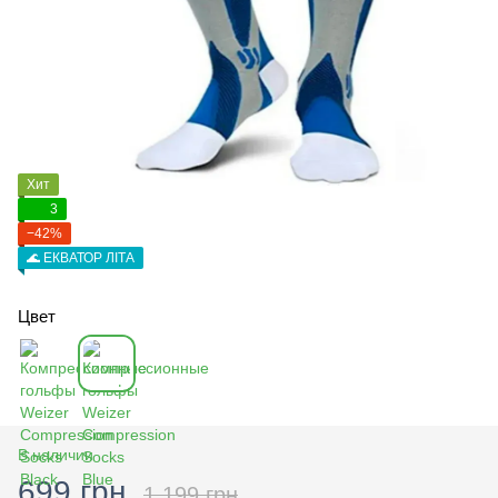
Хит
3
−42%
🌊 ЕКВАТОР ЛІТА
Цвет
В наличии
699 грн
1 199 грн