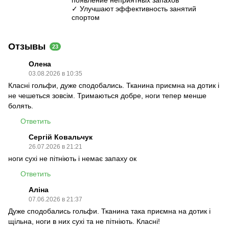
появление неприятных запахов
✓ Улучшают эффективность занятий
спортом
Отзывы
23
Олена
03.08.2026 в 10:35
Класні гольфи, дуже сподобались. Тканина приємна на дотик і
не чешеться зовсім. Тримаються добре, ноги тепер менше
болять.
Ответить
Сергій Ковальчук
26.07.2026 в 21:21
ноги сухі не пітніють і немає запаху ок
Ответить
Аліна
07.06.2026 в 21:37
Дуже сподобались гольфи. Тканина така приємна на дотик і
щільна, ноги в них сухі та не пітніють. Класні!