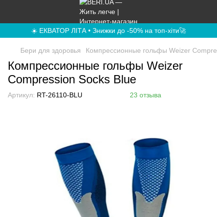
☀️ ЕКВАТОР ЛІТА • Знижки до -50% на топ-хіти🚀
Бери для здоровья
Компрессионные гольфы Weizer Compres
Компрессионные гольфы Weizer
Compression Socks Blue
Артикул:
RT-26110-BLU
23 отзыва