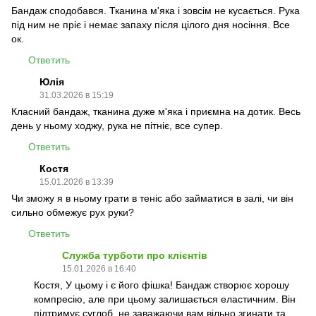
Бандаж сподобався. Тканина м'яка і зовсім не кусається. Рука
під ним не пріє і немає запаху після цілого дня носіння. Все
ок.
Ответить
Юлія
31.03.2026 в 15:19
Класний бандаж, тканина дуже м'яка і приємна на дотик. Весь
день у ньому ходжу, рука не пітніє, все супер.
Ответить
Костя
15.01.2026 в 13:39
Чи зможу я в ньому грати в теніс або займатися в залі, чи він
сильно обмежує рух руки?
Ответить
Служба турботи про клієнтів
15.01.2026 в 16:40
Костя, У цьому і є його фішка! Бандаж створює хорошу
компресію, але при цьому залишається еластичним. Він
підтримує суглоб, не заважаючи вам вільно згинати та