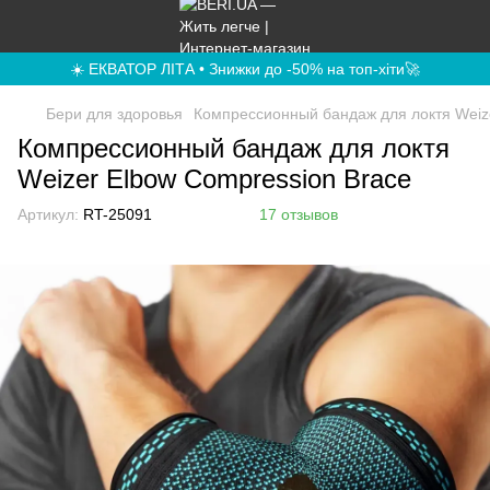
☀️ ЕКВАТОР ЛІТА • Знижки до -50% на топ-хіти🚀
Бери для здоровья
Компрессионный бандаж для локтя Weize
Компрессионный бандаж для локтя
Weizer Elbow Compression Brace
Артикул:
RT-25091
17 отзывов