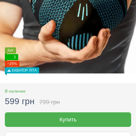
Хит
3
−25%
🌊 ЕКВАТОР ЛІТА
В наличии
599 грн
799 грн
Купить