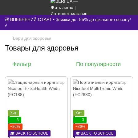
🎒 ВПЕВНЕНИЙ СТАРТ • Знижки до -55% до шкільного сезону!
⚡
Бери для здоровья
Товары для здоровья
Фильтр
По популярности
Хит
Хит
3
3
−26%
−36%
🎓 BACK TO SCHOOL
🎓 BACK TO SCHOOL