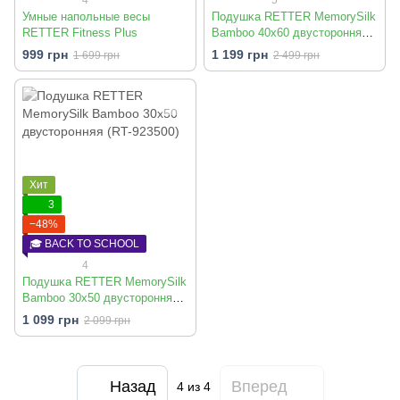
Умные напольные весы
Подушĸа RETTER MemorySilk
RETTER Fitness Plus
Bamboo 40х60 двусторонняя
(RT-923600)
999 грн
1 199 грн
1 699 грн
2 499 грн
Хит
3
−48%
🎓 BACK TO SCHOOL
4
Подушĸа RETTER MemorySilk
Bamboo 30х50 двусторонняя
(RT-923500)
1 099 грн
2 099 грн
Назад
Вперед
4
из 4