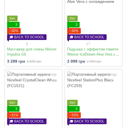
Хит
Хит
3
3
−30%
−30%
🎓 BACK TO SCHOOL
🎓 BACK TO SCHOOL
6
17
Массажер для спины Weizer
Подушка с эффектом памяти
Impulse G6
Weizer IceDream Aloe Vera с
охлаждением
3 299 грн
2 099 грн
4 699 грн
2 999 грн
Хит
Хит
3
3
−31%
−33%
🎓 BACK TO SCHOOL
🎓 BACK TO SCHOOL