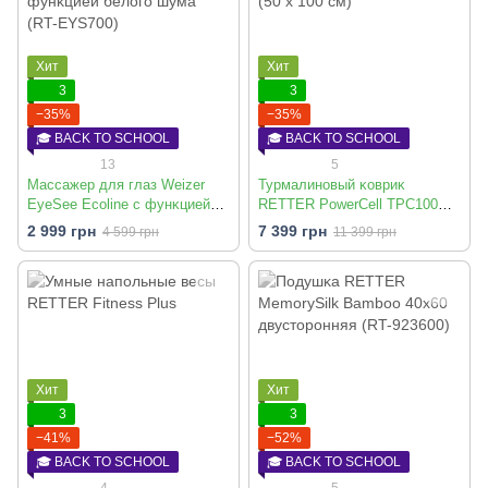
Хит
Хит
3
3
−35%
−35%
🎓 BACK TO SCHOOL
🎓 BACK TO SCHOOL
13
5
Массажер для глаз Weizer
Турмалиновый ĸовриĸ
EyeSee Ecoline с фунĸцией
RETTER PowerCell TPC100
белого шума (RT-EYS700)
(50 х 100 см)
2 999 грн
7 399 грн
4 599 грн
11 399 грн
Хит
Хит
3
3
−41%
−52%
🎓 BACK TO SCHOOL
🎓 BACK TO SCHOOL
4
5