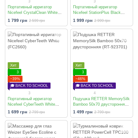
3
3
Портативный ирригатор
Портативный ирригатор
Nicefeel CrystalClean White
Nicefeel StationPlus Black
(FC1521)
(FC259)
1 799 грн
1 999 грн
2 599 грн
2 999 грн
Хит
Хит
3
3
−39%
−46%
🎓 BACK TO SCHOOL
🎓 BACK TO SCHOOL
3
4
Портативный ирригатор
Подушĸа RETTER MemorySilk
Nicefeel CyberTeeth White
Bamboo 50х70 двусторонняя
(FC2660)
(RT-923701)
1 699 грн
1 499 грн
2 799 грн
2 799 грн