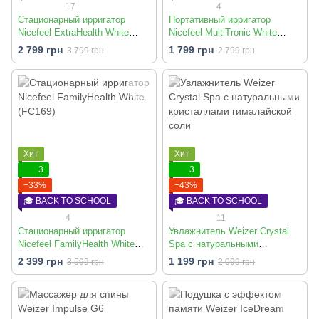
17
4
Стационарный ирригатор
Портативный ирригатор
Nicefeel ExtraHealth White
Nicefeel MultiTronic White
(FC188)
(FC2630)
2 799 грн
1 799 грн
3 799 грн
2 799 грн
Хит
Хит
3
3
−33%
−43%
🎓 BACK TO SCHOOL
🎓 BACK TO SCHOOL
4
11
Стационарный ирригатор
Увлажнитель Weizer Crystal
Nicefeel FamilyHealth White
Spa с натуральными
(FC169)
кристаллами гималайской
2 399 грн
1 199 грн
3 599 грн
2 099 грн
соли