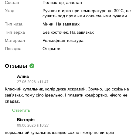
Состав
Полиэстер, эластан
Уход
Ручная стирка при температуре до 30°C, не
сушить под прямыми солнечными лучами.
Тип низа
Мини, На завязках
Тип верха
Без косточек, На завязках
Материал
Рельефная текстура
Посадка
Открытая
Отзывы
2
Аліна
27.06.2026 в 11:47
Класний купальник, колір дуже яскравий. Зручно, що скрізь на
зав'язках, тому сіло ідеально. І плавати комфортно, нічого не
спадає.
Ответить
Вікторія
09.06.2026 в 10:27
нормальний купальник швидко сохне і колір не вигорів