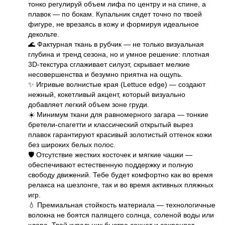
тонко регулируй объем лифа по центру и на спине, а
плавок — по бокам. Купальник сядет точно по твоей
фигуре, не врезаясь в кожу и формируя идеальное
декольте.
🌊 Фактурная ткань в рубчик — не только визуальная
глубина и тренд сезона, но и умное решение: плотная
3D-текстура сглаживает силуэт, скрывает мелкие
несовершенства и безумно приятна на ощупь.
✨ Игривые волнистые края (Lettuce edge) — создают
нежный, кокетливый акцент, который визуально
добавляет легкий объем зоне груди.
☀️ Минимум ткани для равномерного загара — тонкие
бретели-спагетти и классический открытый вырез
плавок гарантируют красивый золотистый оттенок кожи
без широких белых полос.
🛡️ Отсутствие жестких косточек и мягкие чашки —
обеспечивают естественную поддержку и полную
свободу движений. Тебе будет комфортно как во время
релакса на шезлонге, так и во время активных пляжных
игр.
💧 Премиальная стойкость материала — технологичные
волокна не боятся палящего солнца, соленой воды или