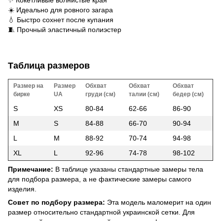
✨ Кокетливые волнистые края
☀️ Идеально для ровного загара
💧 Быстро сохнет после купания
🧵 Прочный эластичный полиэстер
Таблица размеров
Размер на
Размер
Обхват
Обхват
Обхват
бирке
UA
груди (см)
талии (см)
бедер (см)
S
XS
80-84
62-66
86-90
M
S
84-88
66-70
90-94
L
M
88-92
70-74
94-98
XL
L
92-96
74-78
98-102
Примечание:
В таблице указаны стандартные замеры тела
для подбора размера, а не фактические замеры самого
изделия.
Совет по подбору размера:
Эта модель маломерит на один
размер относительно стандартной украинской сетки. Для