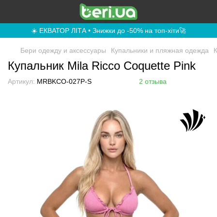
☀️ ЕКВАТОР ЛІТА • Знижки до -50% на топ-хіти🚀
Бери одежду и аксессуары
Купальники и пляжная одежда
Купальник Mila Ricco Coquette Pink
Артикул:
MRBKCO-027P-S
2 отзыва