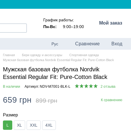
График работы:
Мой заказ
Пн-Вс:
9:00–19:00
Сравнение
Вход
Рус
Главная
Бери одежду и аксессуары
Спортивная одежда
Мужская базовая футболка Nordvik Essential Regular Fit: Pure-Cotton Black
Мужская базовая футболка Nordvik
Essential Regular Fit: Pure-Cotton Black
В наличии
Артикул: NDV-M7001-BLK-L
2 отзыва
659 грн
899 грн
К сравнению
Размер
L
XL
XXL
4XL