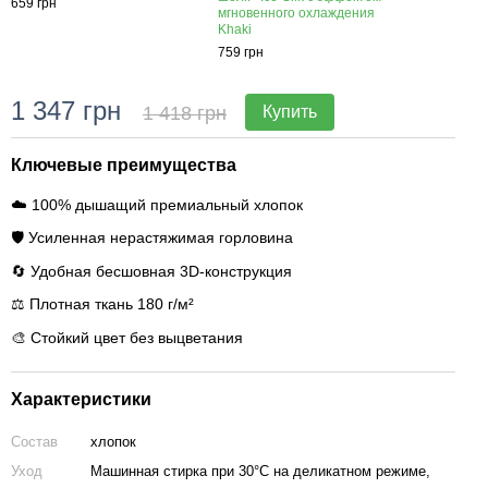
659 грн
мгновенного охлаждения
Khaki
759 грн
1 347 грн
1 418 грн
Купить
Ключевые преимущества
☁️ 100% дышащий премиальный хлопок
🛡️ Усиленная нерастяжимая горловина
🔄 Удобная бесшовная 3D-конструкция
⚖️ Плотная ткань 180 г/м²
🎨 Стойкий цвет без выцветания
Характеристики
Состав
хлопок
Уход
Машинная стирка при 30°C на деликатном режиме,