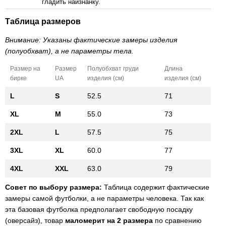
гладить наизнанку.
Таблица размеров
Внимание: Указаны фактические замеры изделия
(полуобхват), а не параметры тела.
Размер на
Размер
Полуобхват груди
Длина
бирке
UA
изделия (см)
изделия (см)
L
S
52.5
71
XL
M
55.0
73
2XL
L
57.5
75
3XL
XL
60.0
77
4XL
XXL
63.0
79
Совет по выбору размера:
Таблица содержит фактические
замеры самой футболки, а не параметры человека. Так как
эта базовая футболка предполагает свободную посадку
(оверсайз), товар
маломерит на 2 размера
по сравнению