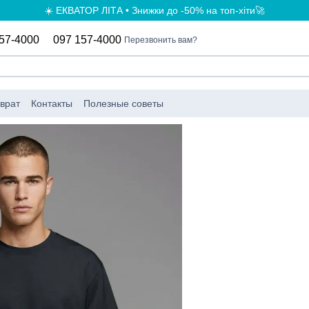
☀️ ЕКВАТОР ЛІТА • Знижки до -50% на топ-хіти🚀
57-4000
097 157-4000
Перезвонить вам?
врат
Контакты
Полезные советы