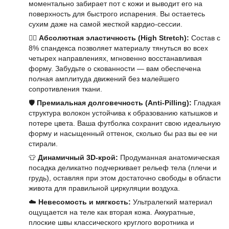
моментально забирает пот с кожи и выводит его на
поверхность для быстрого испарения. Вы остаетесь
сухим даже на самой жесткой кардио-сессии.
🤸‍♂️
Абсолютная эластичность (High Stretch):
Состав с
8% спандекса позволяет материалу тянуться во всех
четырех направлениях, мгновенно восстанавливая
форму. Забудьте о скованности — вам обеспечена
полная амплитуда движений без малейшего
сопротивления ткани.
🛡️
Премиальная долговечность (Anti-Pilling):
Гладкая
структура волокон устойчива к образованию катышков и
потере цвета. Ваша футболка сохранит свою идеальную
форму и насыщенный оттенок, сколько бы раз вы ее ни
стирали.
👕
Динамичный 3D-крой:
Продуманная анатомическая
посадка деликатно подчеркивает рельеф тела (плечи и
грудь), оставляя при этом достаточно свободы в области
живота для правильной циркуляции воздуха.
☁️
Невесомость и мягкость:
Ультралегкий материал
ощущается на теле как вторая кожа. Аккуратные,
плоские швы классического круглого воротника и