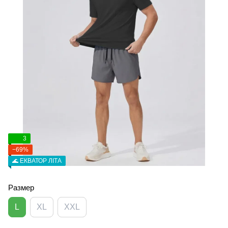
3
−69%
🌊 ЕКВАТОР ЛІТА
Размер
L
XL
XXL