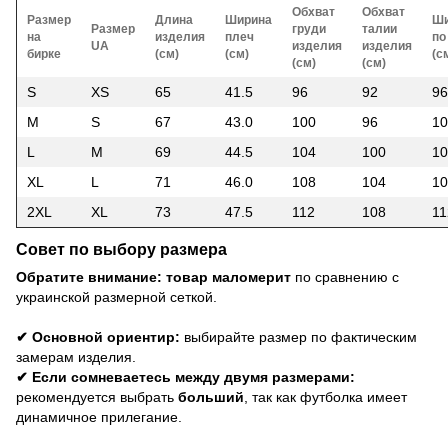
Обхват
Обхват
Размер
Длина
Ширина
Ши
Размер
груди
талии
на
изделия
плеч
по
UA
изделия
изделия
бирке
(см)
(см)
(с
(см)
(см)
S
XS
65
41.5
96
92
96
M
S
67
43.0
100
96
10
L
M
69
44.5
104
100
10
XL
L
71
46.0
108
104
10
2XL
XL
73
47.5
112
108
11
Совет по выбору размера
Обратите внимание: товар маломерит
по сравнению с
украинской размерной сеткой.
✔ Основной ориентир:
выбирайте размер по фактическим
замерам изделия.
✔ Если сомневаетесь между двумя размерами:
рекомендуется выбрать
больший
, так как футболка имеет
динамичное прилегание.