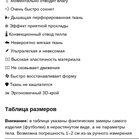
💧 Моментально отводит влагу
💨 Очень быстро сохнет
🌬️ Дышащая перфорированная ткань
❄️ Эффект приятной прохлады
🌡️ Конвекционный отвод тепла
☁️ Невероятно мягкая ткань
🪶 Ультралегкая и невесомая
🤸‍♂️ Высокая эластичность материала
🏃‍♂️ Не сковывает движения
🔄 Быстро восстанавливает форму
🛡️ Ткань не кашлатится
✂️ Эргономичный 3D-крой
Таблица размеров
Внимание:
в таблице указаны фактические замеры самого
изделия (футболки) в нерастянутом виде, а не параметры
тела. Возможна погрешность 1–2 см из-за ручного измерения.