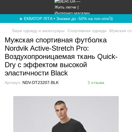
☀️ ЕКВАТОР ЛІТА • Знижки до -50% на топ-хіти🚀
Бери одежду и аксессуары
Спортивная одежда
Мужская сп
Мужская спортивная футболка
Nordvik Active-Stretch Pro:
Воздухопроницаемая ткань Quick-
Dry с эффектом высокой
эластичности Black
Артикул:
NDV-DT23207-BLK
3 отзыва