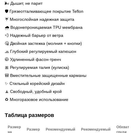
🌬️ Дышит, не парит
🛡️ Грязеотталкивающее покрытие Teflon
☔ Многослойная надежная защита
🌧️ Водонепроницаемая TPU мембрана
💨 Надежный барьер от ветра
🤐 Двойная застежка (молния + кнопки)
🧢 Глубокий регулируемый капюшон
🧥 Удлиненный фасон-тренч
🎀 Регулируемая талия (кулиска)
🎒 Вместительные защищенные карманы
✨ Стильный корейский дизайн
🧘 Свободный, удобный крой
♻️ Многоразовое использование
Таблица размеров
Размер
Обхват
Размер
Рекомендуемый
Рекомендуемый
на
груди