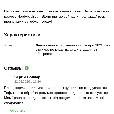
Не позволяйте дождю ломать ваши планы.
Выберите свой
размер Nordvik Urban Storm прямо сейчас и наслаждайтесь
прогулками в любую погоду!
Характеристики
Уход
Деликатная или ручная стирка при 30°C без
отжима, не гладить, сушить вдали от
обогревателей.
Отзывы
2
Сергій Бондар
22.04.2026 в 16:26
Плащ нормальний, матеріал епонж цупкий і не продувається.
Тефлонова обробка реально працює, вода просто скочується.
Мембрана всередині теж ок, під дощем не промокаю. Мені
сподобався.
Ответить