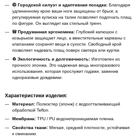
🧥 Городской силуэт и адаптивная посадка:
Благодаря
удлиненному крою ваши ноги защищены от брызг, а
регулируемая кулиска на талии позволяет подогнать плащ
по фигуре. Он выглядит как стильный тренч.
🎒 Продуманная эргономика:
Глубокий капюшон с
козырьком защищает лицо, а вместительные карманы с
клапанами сохранят вещи в сухости. Свободный крой
позволяет надевать плащ поверх свитера или куртки.
♻️ Экологичность и долговечность:
Изготовлен из
прочного эпонжа. Это надежная вещь многоразового
использования, которая прослужит годами, заменив
одноразовые дождевики.
Характеристики изделия:
Материал:
Полиэстер (эпонж) с водоотталкивающей
обработкой Teflon.
Мембрана:
TPU / PU водонепроницаемая пленка.
Свойства ткани:
Мягкая, средней плотности, устойчивая
к сминанию.