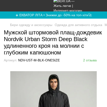
☀️ ЕКВАТОР ЛІТА • Знижки до -50% на топ-хіти🚀
Бери одежду и аксессуары
Одежда для активного отдыха
М
Мужской штормовой плащ-дождевик
Nordvik Urban Storm Deep Black
удлиненного кроя на молнии с
глубоким капюшоном
Артикул:
NDV-UST-M-BLK-ONESIZE
2 отзыва