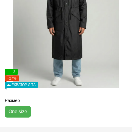
3
−27%
🌊 ЕКВАТОР ЛІТА
Размер
One size