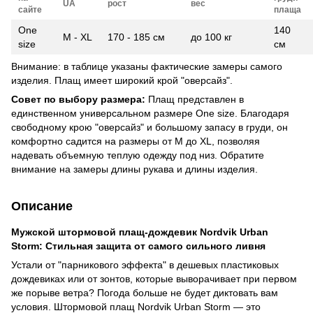
UA
рост
вес
сайте
плаща
One
140
M - XL
170 - 185 см
до 100 кг
size
см
Внимание: в таблице указаны фактические замеры самого
изделия. Плащ имеет широкий крой "оверсайз".
Совет по выбору размера:
Плащ представлен в
единственном универсальном размере One size. Благодаря
свободному крою "оверсайз" и большому запасу в груди, он
комфортно садится на размеры от M до XL, позволяя
надевать объемную теплую одежду под низ. Обратите
внимание на замеры длины рукава и длины изделия.
Описание
Мужской штормовой плащ-дождевик Nordvik Urban
Storm: Стильная защита от самого сильного ливня
Устали от "парникового эффекта" в дешевых пластиковых
дождевиках или от зонтов, которые выворачивает при первом
же порыве ветра? Погода больше не будет диктовать вам
условия. Штормовой плащ Nordvik Urban Storm — это