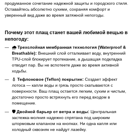
продуманное сочетание надежной защиты и городского стиля.
Оставайтесь абсолютно сухими, сохраняя комфорт и
уверенный вид даже во время затяжной непогоды.
Почему этот плащ станет вашей любимой вещью в
непогоду:
🌧️ Трехслойная мембранная технология (Waterproof &
Breathable):
Внешний слой отталкивает воду, внутренний
TPU-слой блокирует протекание, а дышащая подкладка
отводит пар. Вы не вспотеете даже во время активной
ходьбы.
💧 Тефлоновое (Teflon) покрытие:
Создает эффект
лотоса — капли воды и грязь просто скатываются с
поверхности. Ваш плащ остается легким, сухим и чистым,
достаточно просто встряхнуть его перед входом в
помещение.
🛡️ Двойной барьер от ветра и воды:
Центральная
застежка-молния надежно спрятана под широким
штормовым клапаном на кнопках. Ни одна капля или
холодный сквозняк не найдут лазейку.