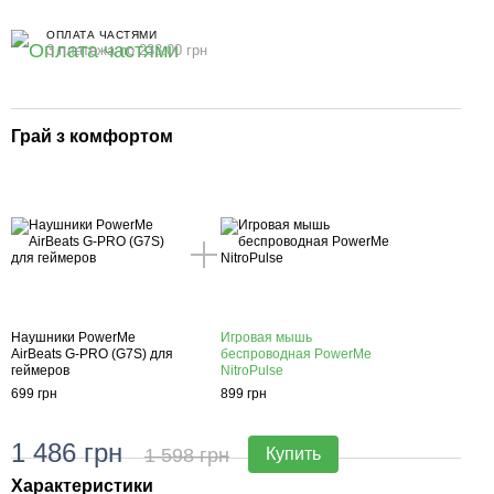
ОПЛАТА ЧАСТЯМИ
3 платежа по 233.00 грн
Грай з комфортом
Наушники PowerMe
Игровая мышь
AirBeats G-PRO (G7S) для
беспроводная PowerMe
геймеров
NitroPulse
699 грн
899 грн
1 486 грн
1 598 грн
Купить
Характеристики