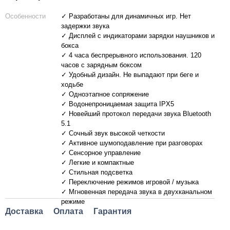
Особенности
✓ Разработаны для динамичных игр. Нет
задержки звука
✓ Дисплей с индикаторами зарядки наушников и
бокса
✓ 4 часа беспрерывного использования. 120
часов с зарядным боксом
✓ Удобный дизайн. Не выпадают при беге и
ходьбе
✓ Одноэтапное сопряжение
✓ Водонепроницаемая защита IPX5
✓ Новейший протокол передачи звука Bluetooth
5.1
✓ Сочный звук высокой четкости
✓ Активное шумоподавление при разговорах
✓ Сенсорное управление
✓ Легкие и компактные
✓ Стильная подсветка
✓ Переключение режимов игровой / музыка
✓ Мгновенная передача звука в двухканальном
режиме
Доставка
Оплата
Гарантия