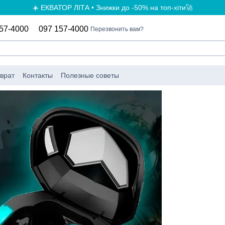
☀️ ЕКВАТОР ЛІТА • Знижки до -50% на топ-хіти🚀
57-4000
097 157-4000
Перезвонить вам?
врат
Контакты
Полезные советы