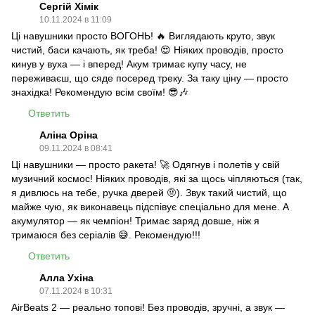
Сергій Хімік
10.11.2024 в 11:09
Ці навушники просто ВОГОНЬ! 🔥 Виглядають круто, звук
чистий, баси качають, як треба! 😍 Ніяких проводів, просто
кинув у вуха — і вперед! Акум тримає купу часу, не
переживаєш, що сяде посеред треку. За таку ціну — просто
знахідка! Рекомендую всім своїм! 😎🎶
Ответить
Аліна Оріна
09.11.2024 в 08:41
Ці навушники — просто ракета! 🚀 Одягнув і полетів у свій
музичний космос! Ніяких проводів, які за щось чіпляються (так,
я дивлюсь на тебе, ручка дверей 🤨). Звук такий чистий, що
майже чую, як виконавець підспівує спеціально для мене. А
акумулятор — як чемпіон! Тримає заряд довше, ніж я
тримаюся без серіалів 😅. Рекомендую!!!
Ответить
Алла Ухіна
07.11.2024 в 10:31
AirBeats 2 — реально топові! Без проводів, зручні, а звук —