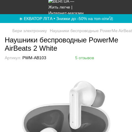
☀️ ЕКВАТОР ЛІТА • Знижки до -50% на топ-хіти🚀
Бери электронику
Наушники беспроводные PowerMe AirBeat
Наушники беспроводные PowerMe
AirBeats 2 White
Артикул:
PWM-AB103
5 отзывов