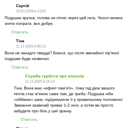
Сергій
28.03.2026 в 13:02
Подушка зручна, голова не пітніє через цей гель. Чохол можна
зняти попрати, все добре.
Ответить
Тіна
11.12.2025 в 08:13
Вона не занадто тверда? Боюся, що після звичайної пір'яної
подушки буде незвично.
Ответить
Служба турботи про клієнтів
11.12.2025 в 16:14
Тіна, Вона має «ефект пам'яті», тому під дією вашого
тепла стає м'якою саме там, де треба. Подушка ніби
«обіймає» шию, підтримуючи її у правильному положенні.
Звикання зазвичай триває 1-2 ночі, а потім ви просто
забудете про біль у шиї зранку.
Ответить