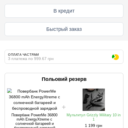
В кредит
Быстрый заказ
ОПЛАТА ЧАСТЯМИ
3 платежа по 999.67 грн
Польовий резерв
Повербанк PowerMe 36800
Мультитул Grizzly Military 10 in
mAh EnergyXtreme с
1
солнечной батареей и
1 199 грн
беспроводной зарядкой