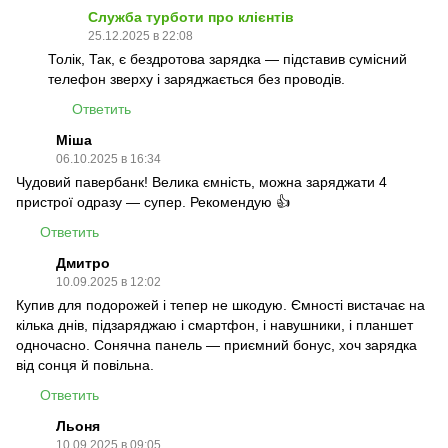
Служба турботи про клієнтів
25.12.2025 в 22:08
Толік, Так, є бездротова зарядка — підставив сумісний
телефон зверху і заряджається без проводів.
Ответить
Міша
06.10.2025 в 16:34
Чудовий павербанк! Велика ємність, можна заряджати 4
пристрої одразу — супер. Рекомендую 👍
Ответить
Дмитро
10.09.2025 в 12:02
Купив для подорожей і тепер не шкодую. Ємності вистачає на
кілька днів, підзаряджаю і смартфон, і навушники, і планшет
одночасно. Сонячна панель — приємний бонус, хоч зарядка
від сонця й повільна.
Ответить
Льоня
10.09.2025 в 09:05