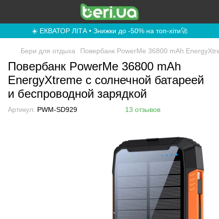
☀️ ЕКВАТОР ЛІТА • Знижки до -50% на топ-хіти🚀
Бери для отдыха
Повербанк PowerMe 36800 mAh EnergyXtre
Повербанк PowerMe 36800 mAh
EnergyXtreme с солнечной батареей
и беспроводной зарядкой
Артикул:
PWM-SD929
13 отзывов