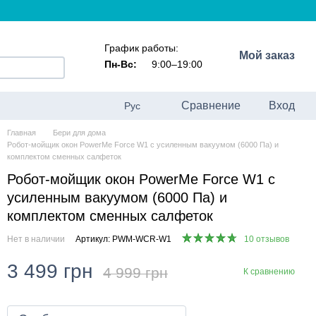
График работы:
Мой заказ
Пн-Вс:
9:00–19:00
Сравнение
Вход
Рус
Главная
Бери для дома
Робот-мойщик окон PowerMe Force W1 с усиленным вакуумом (6000 Па) и
комплектом сменных салфеток
Робот-мойщик окон PowerMe Force W1 с
усиленным вакуумом (6000 Па) и
комплектом сменных салфеток
Нет в наличии
Артикул: PWM-WCR-W1
10 отзывов
3 499 грн
4 999 грн
К сравнению