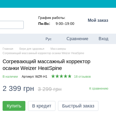
График работы:
Мой заказ
Пн-Вс:
9:00–19:00
Сравнение
Вход
Рус
Главная
Бери для здоровья
Массажеры
Согревающий массажный корректор осанки Weizer HeatSpine
Согревающий массажный корректор
осанки Weizer HeatSpine
В наличии
Артикул: WZR-H1
18 отзывов
2 399 грн
3 299 грн
К сравнению
Купить
В кредит
Быстрый заказ