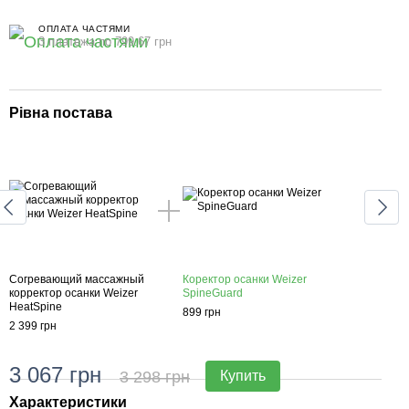
ОПЛАТА ЧАСТЯМИ
3 платежа по 799.67 грн
Рівна постава
Шия
Согревающий массажный
Коректор осанки Weizer
Согр
корректор осанки Weizer
SpineGuard
корр
HeatSpine
Heat
899 грн
2 399 грн
2 399
3 067 грн
4 
3 298 грн
Купить
Характеристики